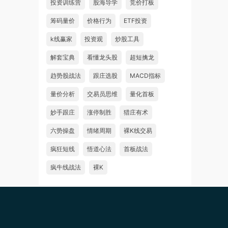
投资训练营
股海导学
竞价打板
筹码量价
价格行为
ETF投资
k线赢家
投资观
炒股工具
解套宝典
看懂龙头股
超短擒龙
趋势股战法
跟庄选股
MACD指标
量价分析
交易员思维
量化首板
妙手跟庄
涨停制胜
猎庄有术
六势操盘
情绪周期
裸K线交易
疯狂短线
悟道心法
首板战法
疯牛线战法
裸K