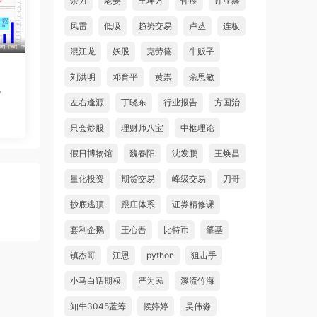
余力
老姜
王坤方
仲展
许亚鑫
风雷
低吸
趋势交易
卢丛
连板
混江龙
妖股
克劳德
牛贩子
刘洪明
邓育平
黄崇
余思敏
战
左右逢源
丁晓东
行业报告
方国治
只会炒股
理财师八宝
中枢理论
假日博物馆
魏春阳
沈发鹏
王焕昌
量化投资
期货交易
峰级交易
刀哥
抄底逃顶
跟庄体系
证券精修课
套利企鹅
王心吾
比特币
肇基
镇杰哥
江恩
python
狙击手
小马白话期权
严为民
溪流竹海
知牛3045蓝筹
候婷婷
吴伟淼