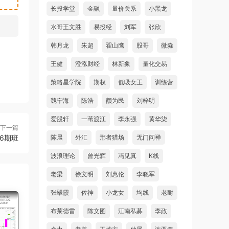
长投学堂
金融
量价关系
小黑龙
水哥王文胜
易投经
刘军
张欣
韩月龙
朱超
翟山鹰
股哥
微淼
王健
澄泓财经
林新象
量化交易
策略星学院
期权
低吸女王
训练营
魏宁海
陈浩
颜为民
刘梓明
爱股轩
一苇渡江
李永强
黄华柒
下一篇
陈晨
外汇
邢者猎场
无门问禅
6期班
波浪理论
曾光辉
冯见真
K线
老梁
徐文明
刘惠伦
李晓军
张翠霞
佐神
小龙女
均线
老耐
布莱德雷
陈文图
江南私募
李政