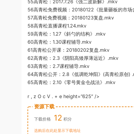
55高青松：2017.7.2
6《强二波新解》.mkv
5
6高青松免费视频：20180122《批量砸板的市场
57高青松免费视频：201801
23
复盘.mkv
58高
青松直播课程1.24.mkv
59高青松：1.27《斜勺的结构》.mkv
60高青松：1.30课程辅导.mk
v
61高青松公开课：2
0180202复盘.
mkv
62高青
松：2.3《阴阳高矮厚薄远近
》.mkv
63高青松：2.7课
程辅导.mkv
64高青松公开：2.8《低调乾坤阳》(高青松
原创) .
65高青松：2.1
0《零号黄金仓战法》.mkv
r , z O c V . + e height=”625″ />
资源下载
12
下载价格
积分
选购后在此处显示下载地址