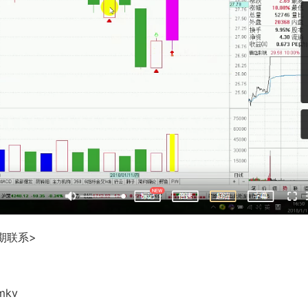
期联系>
kv