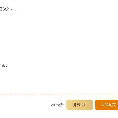
含义》….
mkv
VIP免费
升级VIP
立即购买