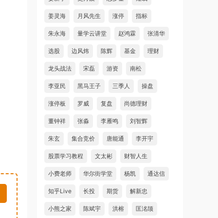
姜灵海
月风先生
涨停
指标
朱永海
量学云讲堂
赵鸿霖
张清华
选股
边风炜
陈辉
基金
理财
龙头战法
宋磊
游资
南松
李亚民
黑马王子
三季人
操盘
涨停板
罗威
复盘
尚德理财
董钟祥
张淼
李雁鸣
刘智辉
朱玄
集合竞价
唐能通
李开宇
股票学习教程
文太彬
财智人生
小费老师
华尔街学堂
杨凯
通达信
知乎Live
长投
期货
解新忠
小熊之家
陈斌宇
洪榕
匡洺颉