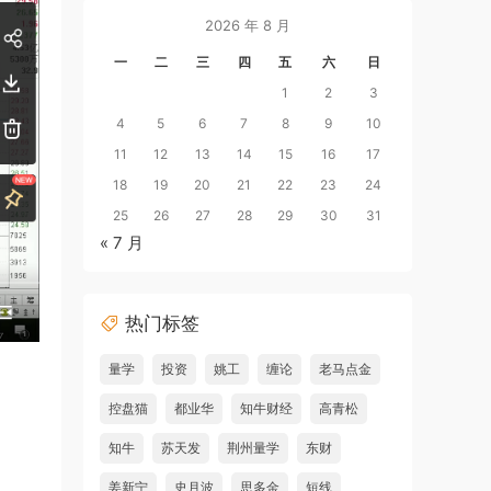
2026 年 8 月
一
二
三
四
五
六
日
1
2
3
4
5
6
7
8
9
10
11
12
13
14
15
16
17
18
19
20
21
22
23
24
25
26
27
28
29
30
31
« 7 月
热门标签
量学
投资
姚工
缠论
老马点金
控盘猫
都业华
知牛财经
高青松
知牛
苏天发
荆州量学
东财
姜新宁
史月波
思多金
短线