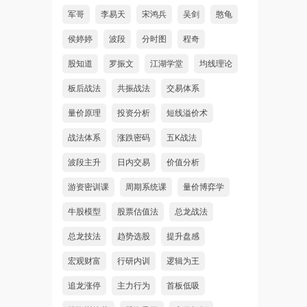
军哥
李易天
宋鸿兵
吴剑
憨龟
侯婷婷
波段
分时图
程奇
股知道
罗振文
江湖学堂
均线理论
板后战法
共振战法
交易体系
量价原理
投资分析
短线溢价术
战法体系
涨跌密码
五K战法
波段主升
日内交易
价值分析
游资密训课
周期系统课
量价博弈学
牛股模型
股票估值法
总龙战法
总龙技法
趋势选股
提升盘感
宏观财富
行研内训
逻辑为王
追龙涨停
主力行为
首板低吸