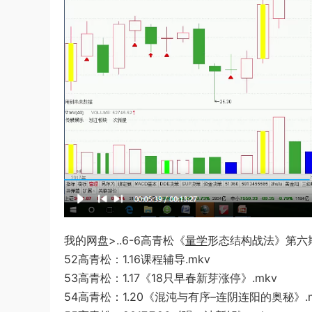
我的网盘>..6-6高青松《
量学
形态结构战法》第六
52高青松：1.16课程辅导.mkv
53高青松：1.17《18只早春新芽涨停》.mkv
54高青松：1.
20《混沌与有序–连阴连阳的奥秘》.m