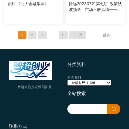
香帅·《北大金融学课》
徐远20230721第七讲-政策秋
波频送，市场不解风情——2
023年中回顾与展望
1
2
3
...
9
下一页
跳转
分类资料
分类资料
-----智超为你投资保驾护航
全站搜索
联系方式