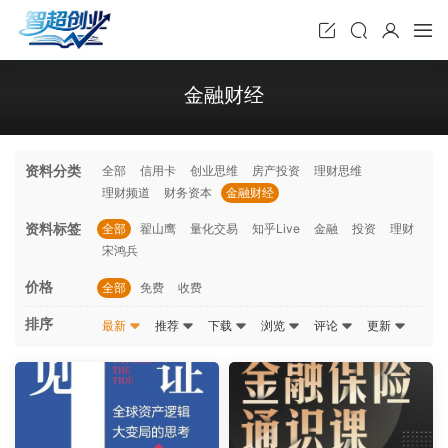
金融财经
资料分类
全部
信用卡
创业思维
房产投资
理财思维
理财频道
财务资本
金融财经
资料标签
全部
翟山鹰
量化交易
知乎Live
金融
投资
理财
宋鸿兵
价格
全部
免费
收费
排序
最新
推荐
下载
浏览
评论
更新