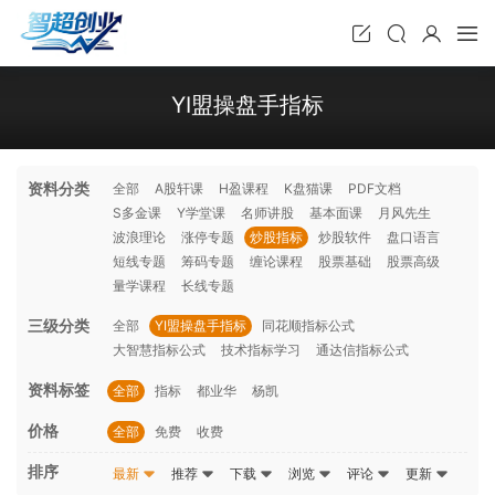
YI盟操盘手指标
资料分类
全部
A股轩课
H盈课程
K盘猫课
PDF文档
S多金课
Y学堂课
名师讲股
基本面课
月风先生
波浪理论
涨停专题
炒股指标
炒股软件
盘口语言
短线专题
筹码专题
缠论课程
股票基础
股票高级
量学课程
长线专题
三级分类
全部
YI盟操盘手指标
同花顺指标公式
大智慧指标公式
技术指标学习
通达信指标公式
资料标签
全部
指标
都业华
杨凯
价格
全部
免费
收费
排序
最新
推荐
下载
浏览
评论
更新