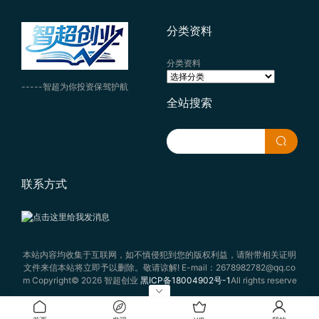
分类资料
分类资料
-----智超为你投资保驾护航
全站搜索
联系方式
本站内容均收集于互联网，如不慎侵犯到您的版权利益，请附带相关证明
文件来信本站将立即予以删除。敬请谅解! E-mail：2678982782@qq.co
m Copyright© 2026 智超创业
黑ICP备18004902号-1
All rights reserve
d