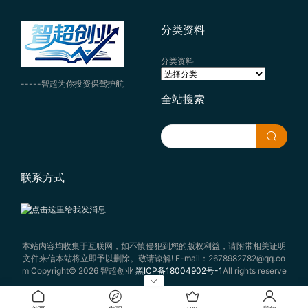
分类资料
分类资料
-----智超为你投资保驾护航
全站搜索
联系方式
本站内容均收集于互联网，如不慎侵犯到您的版权利益，请附带相关证明
文件来信本站将立即予以删除。敬请谅解! E-mail：2678982782@qq.co
m Copyright© 2026 智超创业
黑ICP备18004902号-1
All rights reserve
d