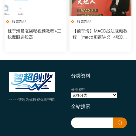
股票精品
股票精品
魏宁海暴涨揭秘视频教程+三
【魏宁海】MACD战法视频教
线魔眼选股器
程 （macd图谱讲义+4张DV
D）
分类资料
分类资料
-----智超为你投资保驾护航
全站搜索