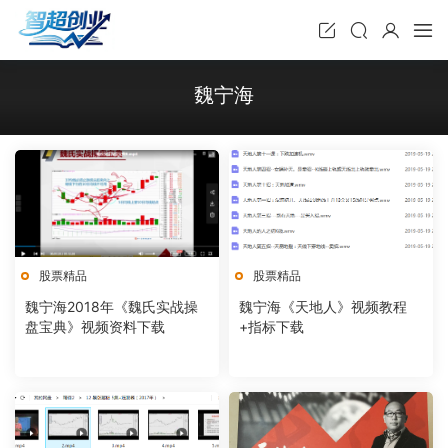
魏宁海
股票精品
股票精品
魏宁海2018年《魏氏实战操
魏宁海《天地人》视频教程
盘宝典》视频资料下载
+指标下载