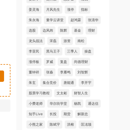
姜灵海
月风先生
涨停
指标
朱永海
量学云讲堂
赵鸿霖
张清华
选股
边风炜
陈辉
基金
理财
龙头战法
宋磊
游资
南松
李亚民
黑马王子
三季人
操盘
涨停板
罗威
复盘
尚德理财
董钟祥
张淼
李雁鸣
刘智辉
朱玄
集合竞价
唐能通
李开宇
股票学习教程
文太彬
财智人生
小费老师
华尔街学堂
杨凯
通达信
知乎Live
长投
期货
解新忠
小熊之家
陈斌宇
洪榕
匡洺颉