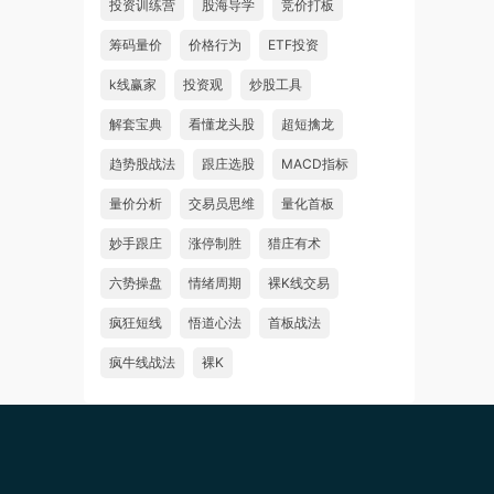
投资训练营
股海导学
竞价打板
筹码量价
价格行为
ETF投资
k线赢家
投资观
炒股工具
解套宝典
看懂龙头股
超短擒龙
趋势股战法
跟庄选股
MACD指标
量价分析
交易员思维
量化首板
妙手跟庄
涨停制胜
猎庄有术
六势操盘
情绪周期
裸K线交易
疯狂短线
悟道心法
首板战法
疯牛线战法
裸K