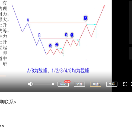
期联系>
k
v