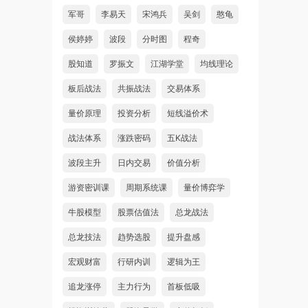
军哥
李易天
宋鸿兵
吴剑
憨龟
侯婷婷
波段
分时图
程奇
股知道
罗振文
江湖学堂
均线理论
板后战法
共振战法
交易体系
量价原理
投资分析
短线溢价术
战法体系
涨跌密码
五K战法
波段主升
日内交易
价值分析
游资密训课
周期系统课
量价博弈学
牛股模型
股票估值法
总龙战法
总龙技法
趋势选股
提升盘感
宏观财富
行研内训
逻辑为王
追龙涨停
主力行为
首板低吸