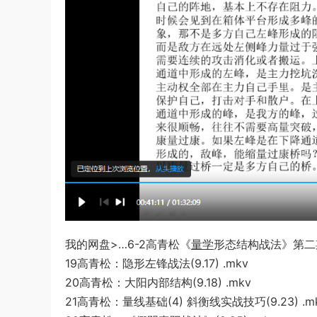
我的网盘>…6-2高青松《
量学
形态结构战法》第二
19高青松：隐形左锋战法(9.17) .mkv
20高青
松：大阳内部结构(9.18) .mkv
21高青
松：量线基础(4) 斜衡线实战技巧(
9.23) .m