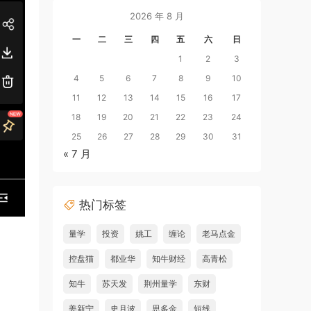
2026 年 8 月
一
二
三
四
五
六
日
1
2
3
4
5
6
7
8
9
10
11
12
13
14
15
16
17
18
19
20
21
22
23
24
25
26
27
28
29
30
31
« 7 月
热门标签
量学
投资
姚工
缠论
老马点金
控盘猫
都业华
知牛财经
高青松
知牛
苏天发
荆州量学
东财
姜新宁
史月波
思多金
短线