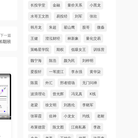
长投学堂
金融
量价关系
小黑龙
水哥王文胜
易投经
刘军
张欣
韩月龙
朱超
翟山鹰
股哥
微淼
下一篇
王健
澄泓财经
林新象
量化交易
6期班
策略星学院
期权
低吸女王
训练营
魏宁海
陈浩
颜为民
刘梓明
爱股轩
一苇渡江
李永强
黄华柒
陈晨
外汇
邢者猎场
无门问禅
波浪理论
曾光辉
冯见真
K线
老梁
徐文明
刘惠伦
李晓军
张翠霞
佐神
小龙女
均线
老耐
布莱德雷
陈文图
江南私募
李政
战