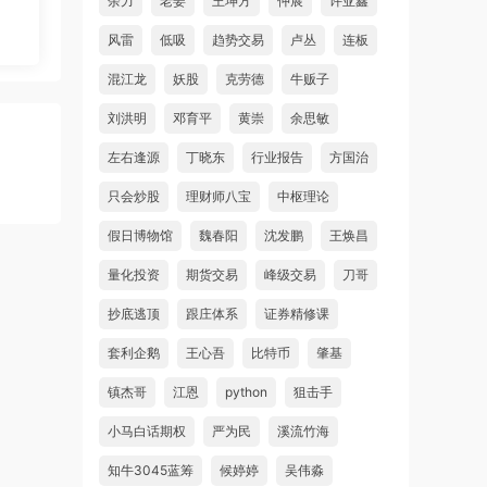
余力
老姜
王坤方
仲展
许亚鑫
风雷
低吸
趋势交易
卢丛
连板
混江龙
妖股
克劳德
牛贩子
刘洪明
邓育平
黄崇
余思敏
左右逢源
丁晓东
行业报告
方国治
只会炒股
理财师八宝
中枢理论
假日博物馆
魏春阳
沈发鹏
王焕昌
量化投资
期货交易
峰级交易
刀哥
抄底逃顶
跟庄体系
证券精修课
套利企鹅
王心吾
比特币
肇基
镇杰哥
江恩
python
狙击手
小马白话期权
严为民
溪流竹海
知牛3045蓝筹
候婷婷
吴伟淼