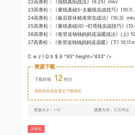
22高青松
：《假阴
真
阳战法》(9.2
5) .mkv
23高青松：《
量线基础5-
太极线实战技巧》(10.1) 
2
4高青松：《板后双休精准突击战法》(10.3)
.mk
25高青松：《量线
基础(6) –灯塔线实战技巧》(10.6
26高青
松
：《爸管送钱钱妈妈送温暖
战法》(
上) 10
27
高青松：《爸管送钱钱妈妈送温暖》
(下) 10.11
.
C w z I Q
b $ 8 ^95″ height=”4
33″ />
资源下载
12
下载价格
积分
选购后在此处显示下载地址
资源大小：
1.45
观看方式：
百度网盘
高青松