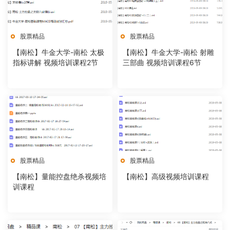
股票精品
股票精品
【南松】牛金大学-南松 太极
【南松】牛金大学-南松 射雕
指标讲解 视频培训课程2节
三部曲 视频培训课程6节
股票精品
股票精品
【南松】量能控盘绝杀视频培
【南松】高级视频培训课程
训课程