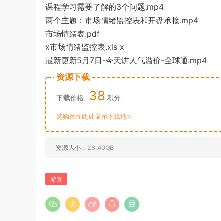
课程学习需要了解的3个问题.mp4
两个主题
：市场情绪监
控表和开盘承接.mp4
市场情绪表.pdf
x
市场情绪监控表.xls x
最新更新5月7日-
今天讲人
气溢价-全球通.m
p4
资源下载
38
下载价格
积分
选购后在此处显示下载地址
资源大小：
28.40GB
游资