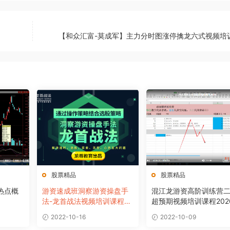
【和众汇富-莫成军】主力分时图涨停擒龙六式视频培
股票精品
股票精品
热点概
游资速成班洞察游资操盘手
混江龙游资高阶训练营
法-龙首战法视频培训课程
超预期视频培训课程202
（共6讲）
2022-10-16
2022-10-09