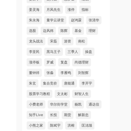
姜灵海
月风先生
涨停
指标
朱永海
量学云讲堂
赵鸿霖
张清华
选股
边风炜
陈辉
基金
理财
龙头战法
宋磊
游资
南松
李亚民
黑马王子
三季人
操盘
涨停板
罗威
复盘
尚德理财
董钟祥
张淼
李雁鸣
刘智辉
朱玄
集合竞价
唐能通
李开宇
股票学习教程
文太彬
财智人生
小费老师
华尔街学堂
杨凯
通达信
知乎Live
长投
期货
解新忠
小熊之家
陈斌宇
洪榕
匡洺颉