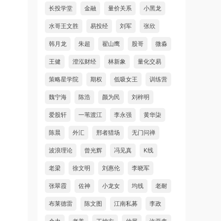
长投学堂
金融
量价关系
小黑龙
水哥王文胜
易投经
刘军
张欣
韩月龙
朱超
翟山鹰
股哥
微淼
王健
澄泓财经
林新象
量化交易
策略星学院
期权
低吸女王
训练营
魏宁海
陈浩
颜为民
刘梓明
爱股轩
一苇渡江
李永强
黄华柒
陈晨
外汇
邢者猎场
无门问禅
波浪理论
曾光辉
冯见真
K线
老梁
徐文明
刘惠伦
李晓军
张翠霞
佐神
小龙女
均线
老耐
布莱德雷
陈文图
江南私募
李政