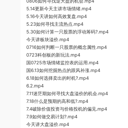
0806如何寻找逆大盘的机会.
mp4
5.
14
更新今天主讲市场情绪.mp4
5.16今天讲如何高效复盘.mp4
5.23如何寻找主流热点
.mp4
5.30如何计算一只股票的浮动筹码?.mp4
今天讲板块溢价.mp4
0716如
何
判断一只股票的概念属性.mp4
0723科创板的新玩法.mp4
国0725市场情绪监控表的运用.mp4
国6.13如何挖掘热点的跟风补涨.mp4
6.18如何选择卖出的时机?.mp4
6.
2.mp4
7.11迷茫期如何寻找大盘溢价的机会.mp4
7.18什么是预期的高和低?.mp4
7.4破除价值投资与价格投机的偏见.mp4
7.9如何做交易计划?.mp4
今天讲大盘溢价.mp4