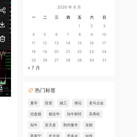
2026 年 8 月
一
二
三
四
五
六
日
1
2
3
4
5
6
7
8
9
10
11
12
13
14
15
16
17
18
19
20
21
22
23
24
25
26
27
28
29
30
31
« 7 月
热门标签
量学
投资
姚工
缠论
老马点金
控盘猫
都业华
知牛财经
高青松
知牛
苏天发
荆州量学
东财
姜新宁
史月波
思多金
短线