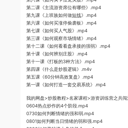
第二课《主流游资席
位有哪些》.mp4
第九
课《上班族如何做
短线
》.mp4
第六课《如何买涨停偷袭板》.mp4
第七课《如何买人气股》.
mp4
第三
课《如何观察市场
情绪》.mp4
第十二
课《如何
看看盘承接的
强弱》.mp4
第十课《如何辨别庄股》
.mp4
第十一课《打板的3种方法》.mp4
第四课《什么是炒股逻辑
》.m4v
第五课《60分钟高效复盘》.mp4
第
一课《
如何打造一套交易系统》.mp4
我的网盘>炒股教程>名家课程>游资训练营之共闯
0604热点炒作的4个阶段.mp4
073
0如何判断情绪的强和弱.mp4
0801
如何判断当日情绪的弱和强
.mp4