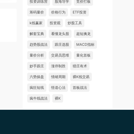
投资训练营
股海导学
竞价打板
筹码量价
价格行为
ETF投资
k线赢家
投资观
炒股工具
解套宝典
看懂龙头股
超短擒龙
趋势股战法
跟庄选股
MACD指标
量价分析
交易员思维
量化首板
妙手跟庄
涨停制胜
猎庄有术
六势操盘
情绪周期
裸K线交易
疯狂短线
悟道心法
首板战法
疯牛线战法
裸K