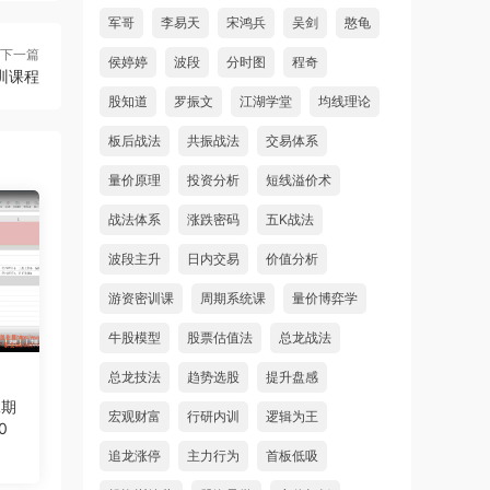
军哥
李易天
宋鸿兵
吴剑
憨龟
下一篇
侯婷婷
波段
分时图
程奇
训课程
股知道
罗振文
江湖学堂
均线理论
板后战法
共振战法
交易体系
量价原理
投资分析
短线溢价术
战法体系
涨跌密码
五K战法
波段主升
日内交易
价值分析
游资密训课
周期系统课
量价博弈学
牛股模型
股票估值法
总龙战法
总龙技法
趋势选股
提升盘感
二期
宏观财富
行研内训
逻辑为王
0
追龙涨停
主力行为
首板低吸