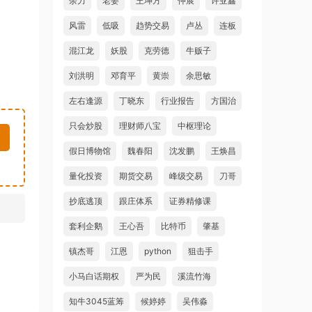
余力
老姜
王坤方
仲展
许亚鑫
风雷
低吸
趋势交易
卢丛
连板
混江龙
妖股
克劳德
牛贩子
刘洪明
邓育平
黄崇
余思敏
左右逢源
丁晓东
行业报告
方国治
只会炒股
理财师八宝
中枢理论
假日博物馆
魏春阳
沈发鹏
王焕昌
量化投资
期货交易
峰级交易
刀哥
抄底逃顶
跟庄体系
证券精修课
套利企鹅
王心吾
比特币
肇基
镇杰哥
江恩
python
狙击手
小马白话期权
严为民
溪流竹海
知牛3045蓝筹
候婷婷
吴伟淼