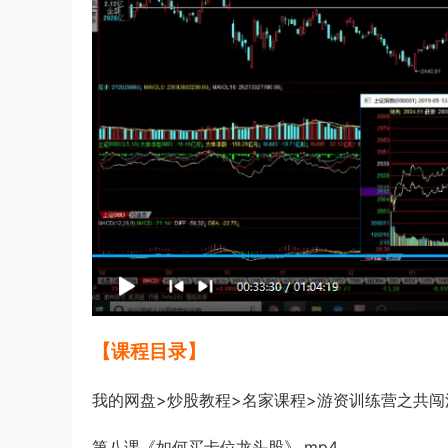
【课程目录】
我的网盘>炒股教程>名家课程>游资训练营之共闯
第八课《如何买卡
位龙头股》.mp4