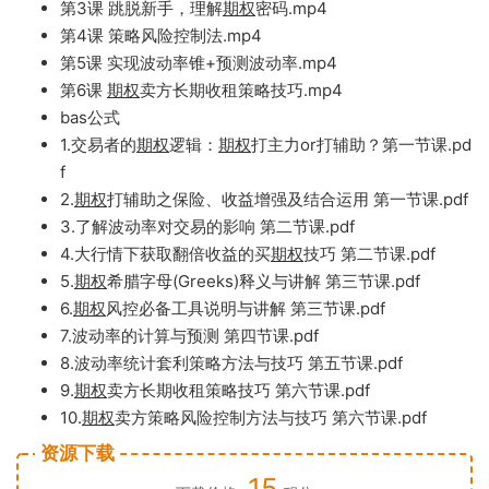
第3课 跳脱新手，理解
期权
密码.mp4
第4课 策略风险控制法.mp4
第5课 实现波动率锥+预测波动
率.mp4
第6课
期权
卖
方长期收租策
略技巧.mp4
bas公式
1.交易者的
期权
逻辑：
期权
打主力o
r打辅助？第一节课.pd
f
2.
期权
打
辅助
之保险
、收益增强
及结合运
用 第一
节课.pdf
3.了解波动率对交易的影响 第二节课.pdf
4.大行情下获
取
翻倍收益
的买
期权
技巧 第二节课.pdf
5.
期权
希腊
字母(G
re
eks)释义与讲解 第三节课.pdf
6.
期权
风控必备工具说明与讲解 第三节课.pdf
7.波动率的计算与预测 第四节课.pdf
8.波动率统
计套利策略方法
与技巧 第五节课.pdf
9.
期权
卖方长期收租策略技巧 第六节课.pdf
10.
期权
卖方策略风险控制方法与技巧 第六节课.pdf
资源下载
15