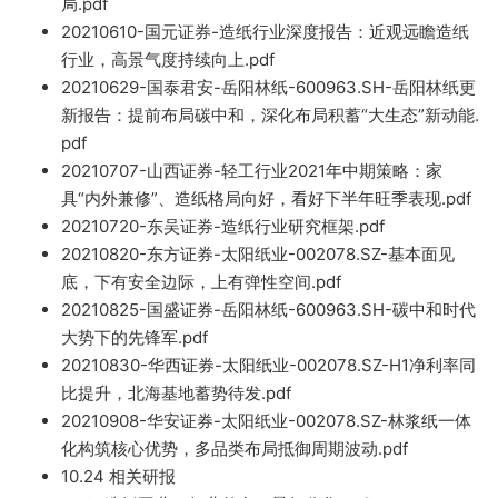
局.pdf
20210610-国元证券-造纸行业深
度报告：近观
远瞻造纸
行业，高景气度持续
向上.pdf
20210629-国泰
君安-岳阳林纸-600963.SH-岳阳林纸
更
新报告：提前布局碳中和，深化布局积蓄“大生态”新动能.
pdf
20210707-山西证券-轻工行业2021年中期策略：
家
具“内外
兼修”
、造纸格局向好，
看好下半年旺季表现.pdf
20210720-东吴证券-造纸行业研究
框架.pdf
2021082
0-东方
证券-太阳纸业-002078.SZ-基本面见
底，下有安全边际
，上有弹性空
间.pdf
20210825-国盛证券-岳阳
林纸-600963
.SH-碳中和时代
大
势下的先锋军.
pdf
20210830-华西证券-太阳纸业-002078.SZ-H1净利率
同
比
提升，北海基地蓄
势待发.pdf
20210908
-华安证券-太阳纸业-002078.
SZ-林浆纸一体
化构筑核心优势，多品
类布局抵御周期波动.pd
f
10.24 相关研报