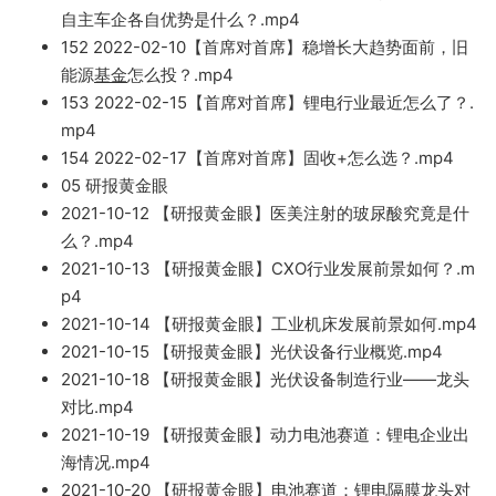
自主车企各自优势是什么？.mp4
152
2022-02-10【首席对首席】稳增长大趋
势面前，旧
能
源
基金
怎么投？.m
p4
153 2022-02-15【首席对首席】
锂
电行业最近怎么了？.
m
p4
154 2022-02-17
【首席对首席】固
收+怎么选？.mp4
05 研报黄金眼
2021-10-12 【研报黄金
眼】医美注射的玻尿酸究竟是什
么？.mp4
2021-10-13 【研报黄金眼】CXO行业
发展前景如何？.m
p4
2021-10-14 【研报
黄金眼】工业机床发展
前景如何.mp4
2
021-10-15 【研报黄金眼】光伏设备
行业概览.mp4
2021-10-18 【研报黄
金眼】光伏设备制造
行业——龙头
对比.mp4
2021
-10-1
9 【研报黄
金眼】动
力电池赛道：锂电企业出
海情况.mp4
2021-10-20 【研报黄
金眼】电池赛道：锂电隔膜
龙头对