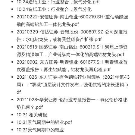
10.24造纸工业：行业整合，景气
分化.pdf
10.24造纸工业：行业整合，景气分化
20210222-安信
证券-南山铝业-600219.SH-重估动能强
劲的高端铝加
工一体化龙头.pdf
20210329-信达证券-云铝股份-000807.SZ-公司深度报
告：
水电铝龙头，或将
受益碳资
产扩张.pdf
202
10518-国盛证券-南山铝业-600219.SH-聚焦上游资
源及精深加工，产业链纵向一体化的高端铝材龙头.pdf
20210902-
东方
证券-明泰铝业-601677.SH-明泰铝
业首
次覆盖报告：再生铝
赋能
，铝材龙头再启程.pdf
20211026-东方证券-有色钢铁行业周策略（2021年第43
周）
：“双
碳”
顶层设计
文件发布，强化供给约束长逻辑.p
df
20211028-华安
证券
-铝行业专题报告一：氧化
铝价格涨
势几何？.pdf
10.31 相
关研报
10.31景气周期中的铝业.pdf
10.31景气周期中的铝业