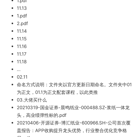
1.pd
f
11.13
1.pdf
2.pdf
11.14
1
1.15
11.16
11.17
11.
18
…
02.11
命名方式说明：文件夹以官方更新日期命名。文件
夹中01
为
正文，01.1
为正文配套课程，
以此类推
03.大佬买什么
202103
19-国金证券-晨鸣纸业-000488.SZ-浆纸一体龙
头，高业绩弹性标的.pdf
20210406-
开源证券-博汇纸业-600966.SH-公司首次覆
盖报
告：APP收购提升龙头优势，行业整合优化竞争
格