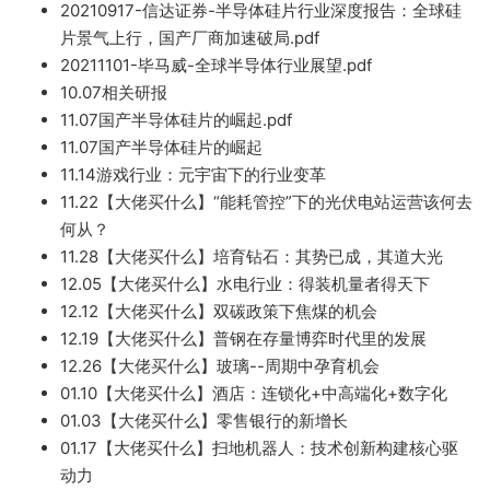
20210917-
信达证券-半导体硅片行业深度报告：全球硅
片景气上行，国产厂商加速破局.pdf
20211101-毕马威-
全球半导
体行业展望.pdf
10.07相关研报
11.07国产半
导体硅片的崛起.pdf
11.07国产半导体硅片的崛起
11.14
游
戏行
业：元宇宙下的行业变革
11.22【大佬买什么】“能耗管控”下的光伏电站运营
该何去
何从？
11.28【大佬买什
么】培育钻
石：其势已成，其道大光
12.05【大佬买什么】水电行业：得装机量
者得天下
12.12
【大佬买什么】双碳政策
下焦煤的机会
12.
19【大佬买什么】普钢在存量博弈时代里的发展
12.26【大佬买什么】玻璃-
-周期中孕育机会
01.10【大佬买
什么】酒店：连锁化+中高端化+数
字化
01.03【大佬买什么】零售银行的新
增长
01.17【
大佬买
什么】扫地机器人：技术创新构建核心驱
动力