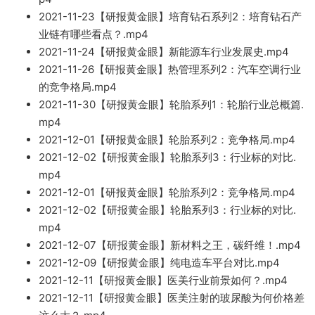
2021-11-
23【研报黄金眼】培育钻
石系列2：培育钻石产
业链有哪些看点？
.mp4
2021-11-24【研报黄金
眼
】新能源车行业发
展史.mp4
2021-11-26【研报黄金眼】热管理
系列2：汽车空调行业
的竞争格局
.mp4
2021-11-
30【研报黄金眼】轮胎系列1：轮胎行业总概篇.
mp4
2021-12-01【研报黄金眼】轮胎系列2：竞争格局
.mp4
2
02
1
-12-02【研报黄金眼】轮胎系列3：行业
标的对比.
mp4
2021-12-01【研报黄金眼】轮胎系列
2：竞争格局.mp4
2021
-12-02【研报黄金眼】轮胎系列
3：行业标的对比.
mp4
202
1-12-07
【研报黄金眼】新材料之王，碳纤维！.mp4
2021-12-09【研报
黄金眼】纯电造车平台对比.mp4
2021-12-11【研报黄金眼
】医美行业前景
如何？.mp4
2021-12
-11【研
报黄金眼】医美注射的玻尿酸为何价格差