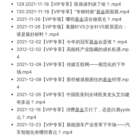
129
2021-11-18【VIP专享】医保谈判谈了啥？.mp4
1
30 2021-11-18【VIP专享】“专精特新”
基金
面面观.m
p4
2021-11-26【VIP专项】哪些
基金
适合
做底仓？.m
p4
2021-11-26【VIP专
项】童颜针V
S少女针VS胶原蛋白：
谁是最好材料？.mp4
2021-12-02【VIP专享】今年的冠
军
基金
会是谁？.mp4
2012
-12-02【VIP专享】高能耗产业隐藏的成长机遇.m
p
4
2021-12-09【VIP专享】传媒互联网——规范化的下半
场.mp4
2021
-12-09【VIP专享】那些被港股困住的
基金
经理.mp
4
2021-12-2
6
【VI
P专享】中国医美到全球医美龙头艾尔建
有多远？.mp4
2021-12-16【VIP专享】消费
基金
又行了，还是白酒yyd
s
么？.mp4
2
021-12-23
【VIP专享】新能源车产业变革下半场——汽
车智能化有哪些看点？.
mp4