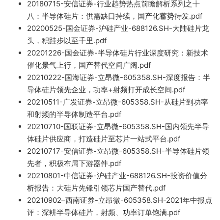
2018
0715-安
信证
券-行业趋势热点前瞻解析系列之十
八：半导体硅片：
供需缺口持续，国
产化蓄势待发.pdf
20200525-国金证券-沪硅产业-688126.SH
-大陆硅片
龙
头，积
跬步以至千里.pdf
2
0201226-国金证券-半导体硅片行业
深度研究：新技术
催化景气上行，国
产替代空间广阔.pdf
20210222-国海证券-立昂
微-605358.SH-深度报告：半
导体硅片领先企业
，功率+射频打开成长空
间.pdf
20210511-广发证券-立昂微-6
05358.SH-从硅片到功率
和射频的半导体制
造平台
.pdf
20210710-
国联证券
-立昂微-605358.
SH-国内领先半导
体硅片供应商，
打造硅片至芯片一站式平台.pdf
20210717-安信证券-立昂微
-605358.SH-半导体硅片领
先者，
积极布局下游器件.pdf
20210801
-中信证券-沪硅产业-688126.SH-投资价值分
析报告：大硅片
先锋引
领芯片国产替代.
pdf
2
02
10902
–
西南证券-立昂微-605358.SH
-2021年中报点
评：深耕半导体硅片，射频、功率订单饱满.pdf