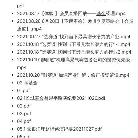
pdf
2021.08.17【体验 】会员直播回放—
—
基
金
经
理.
mp4
2021.08.28 8月28日【不疾不徐】远川
季度策略会【会员
通
道】.mp4
2021.09.27
”选赛道“找到当
下最具增长潜力的产业
.mp4
2021.10.18 “选赛道”找到当下最具增长潜力的
行业1.mp4
2
021.10.18 “选赛道”找到当下最具增长潜力的行业
2.
mp4
202
1
.10.19“聊赛道
”梳理高景气赛道各公司的投资优先
级.
mp4
2021.1
0.20 “跟赛道”加深产业理解，修正投资逻辑
.mp
4
02.聊
基金
01.pdf
02.1长城
基金
翁煜平路演纪要20211026.pdf
02.pdf
03.
pdf
04.pd
f
05.1 农银汇理赵诣
路演纪
要20211027.pdf
05.
pdf