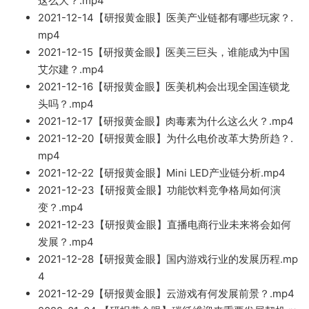
这么大
？.mp4
2021-12-14【
研报黄金眼】
医美
产业
链都有哪些玩家？.
mp4
2021-12-15【研报黄金眼】医美三巨头，谁能成为中国
艾尔建？.mp4
2021-12-16
【研报黄金眼】医美机构会出现全国连锁龙
头吗？.mp4
2021-12-17【研报黄金眼】肉毒素为什么这么火？.mp
4
2021-12-20【研报黄金眼】为什么
电价改革大势所趋？.
mp4
2021-12-22【研报黄金眼】Mini LE
D产业链分析.mp4
2021-12
-23【研报黄
金
眼】功能饮料竞争格局如何演
变？.mp4
2
021-12-23【研报黄金眼】
直播电商行业未来将会如何
发展？.
mp4
2021-12-28【研报黄金眼】国
内游戏行业的发展历程.mp
4
2021-12-29【
研报黄金眼】云游戏有何发展前景？.m
p4