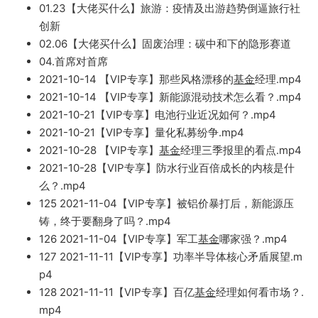
01.23【大佬买什么】旅游：疫情及出游趋势倒逼旅行社
创新
02
.06【大佬买什么】固废治理：碳中和下的隐形赛
道
04.首席对首席
2021-10-14 【VIP
专享】
那些风格漂移的
基金
经理.mp4
2021
-10-14 【VIP专享】新能源混动技术
怎么看？.mp4
202
1-10-21【V
IP专享】电池行业近况如何？.mp4
2021-10-21【VIP专享】
量化
私募纷争
.mp4
2021-10-28 【VIP专享】
基金
经理三季报里的看点.mp4
2021-1
0-28【VIP专享】防水行业百倍成长的内核
是
什
么？.mp4
125 2
021-11-04【VIP
专享】被
铝价
暴打后，新能源压
铸，终于要翻身了吗？.mp4
126
2021-11-04【VIP专
享
】军工
基金
哪家强？.mp4
127 2
021-11-11【VIP专享】功率半导体核心矛盾展望.m
p
4
128 2021-11-
11【VIP专享】百
亿
基金
经理如何看市场？.
mp4