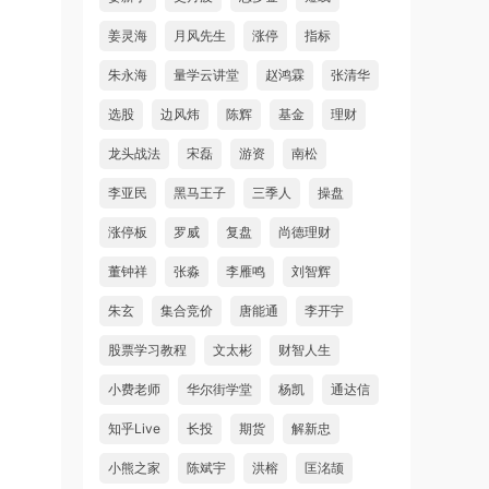
姜灵海
月风先生
涨停
指标
朱永海
量学云讲堂
赵鸿霖
张清华
选股
边风炜
陈辉
基金
理财
龙头战法
宋磊
游资
南松
李亚民
黑马王子
三季人
操盘
涨停板
罗威
复盘
尚德理财
董钟祥
张淼
李雁鸣
刘智辉
朱玄
集合竞价
唐能通
李开宇
股票学习教程
文太彬
财智人生
小费老师
华尔街学堂
杨凯
通达信
知乎Live
长投
期货
解新忠
小熊之家
陈斌宇
洪榕
匡洺颉