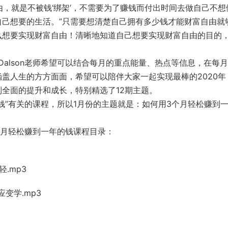
由，就是不被
钱‘绑架’，不需要
为了赚钱而付出时间去做自己不想
自己想要的生活。”只需要想清楚自己拥有多少钱
才能财富自由就
么想要实现财富自
由！清
晰地知道自己想要实现财富自由的目的
Dalson老师希望可以结合每月的重点能量、热点等信息，在每
盖人生的方方面面，希望可以陪伴大家一起实现最棒的2020年
到全面的提升和成长，特别精选了12期主
题。
钱”有关的课程，所以1月份的主题就是：如何用3个月轻松赚到
3个月轻松赚到一年的钱课程目录：
.mp3
应
变学.mp3