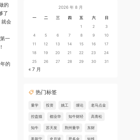
做的
2026 年 8 月
够了
一
二
三
四
五
六
日
，
就会
1
2
3
4
5
6
7
8
9
10
月第一
11
12
13
14
15
16
17
！
18
19
20
21
22
23
24
25
26
27
28
29
30
31
一年的
« 7 月
热门标签
量学
投资
姚工
缠论
老马点金
控盘猫
都业华
知牛财经
高青松
知牛
苏天发
荆州量学
东财
姜新宁
史月波
思多金
短线