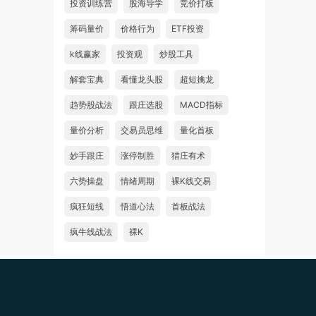
投资训练营
股海导学
竞价打板
筹码量价
价格行为
ETF投资
k线赢家
投资观
炒股工具
解套宝典
看懂龙头股
超短擒龙
趋势股战法
跟庄选股
MACD指标
量价分析
交易员思维
量化首板
妙手跟庄
涨停制胜
猎庄有术
六势操盘
情绪周期
裸K线交易
疯狂短线
悟道心法
首板战法
疯牛线战法
裸K