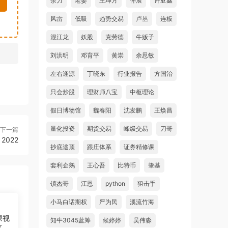
余力
老姜
王坤方
仲展
许亚鑫
风雷
低吸
趋势交易
卢丛
连板
混江龙
妖股
克劳德
牛贩子
刘洪明
邓育平
黄崇
余思敏
左右逢源
丁晓东
行业报告
方国治
只会炒股
理财师八宝
中枢理论
假日博物馆
魏春阳
沈发鹏
王焕昌
量化投资
期货交易
峰级交易
刀哥
下一篇
2022
抄底逃顶
跟庄体系
证券精修课
套利企鹅
王心吾
比特币
肇基
镇杰哥
江恩
python
狙击手
小马白话期权
严为民
溪流竹海
课视
知牛3045蓝筹
候婷婷
吴伟淼