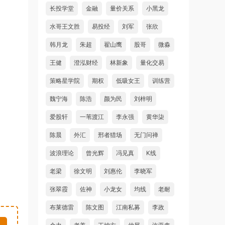
长投学堂
金融
量价关系
小黑龙
水哥王文胜
易投经
刘军
张欣
韩月龙
朱超
翟山鹰
股哥
微淼
王健
澄泓财经
林新象
量化交易
策略星学院
期权
低吸女王
训练营
魏宁海
陈浩
颜为民
刘梓明
爱股轩
一苇渡江
李永强
黄华柒
陈晨
外汇
邢者猎场
无门问禅
波浪理论
曾光辉
冯见真
K线
老梁
徐文明
刘惠伦
李晓军
张翠霞
佐神
小龙女
均线
老耐
布莱德雷
陈文图
江南私募
李政