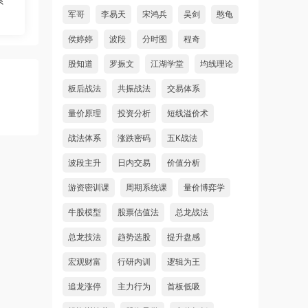
系
军哥
李易天
宋鸿兵
吴剑
憨龟
侯婷婷
波段
分时图
程奇
股知道
罗振文
江湖学堂
均线理论
板后战法
共振战法
交易体系
量价原理
投资分析
短线溢价术
战法体系
涨跌密码
五K战法
波段主升
日内交易
价值分析
游资密训课
周期系统课
量价博弈学
牛股模型
股票估值法
总龙战法
总龙技法
趋势选股
提升盘感
宏观财富
行研内训
逻辑为王
追龙涨停
主力行为
首板低吸