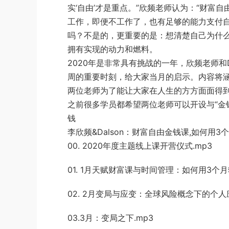
实‘自由’才是重点。”欣频老师认为：“财富自
工作，即便不工作了，也有足
够的能力支付
吗？不是的，更重要的是：想清楚自己为
什
拥有实现的动力和燃料。
2020年是非常具有挑战的一年，欣频老师和
周的重要时刻，给大家
当月的启示。内容将涵
两位老师为了能让大家在人生的方方面面得
之前很多学员都希望两位老师可以开设与“金
钱
李欣频&
Dalson：财富自由金钱课,如何用
00. 2020年度主题线上课开营仪式.mp3
01. 1月天赋财富课与时间管理：如何用3个月轻
02. 2月变局与应变：全球
风险概念下的个人
03.3月：变局之
下.mp3