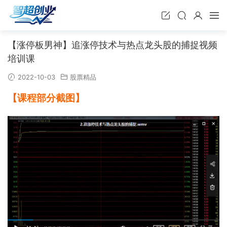
【涨停板男神】追涨停技术与热点龙头股的捕捉视频
培训课
2022-10-03
股票精品
【课程部分截图】