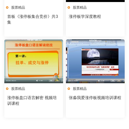
股票精品
股票精品
首板《涨停板集合竞价》共3
涨停板学深度教程
集
股票精品
股票精品
涨停板盘口语言解密 视频培
张淼我爱涨停板视频培训课程
训课程