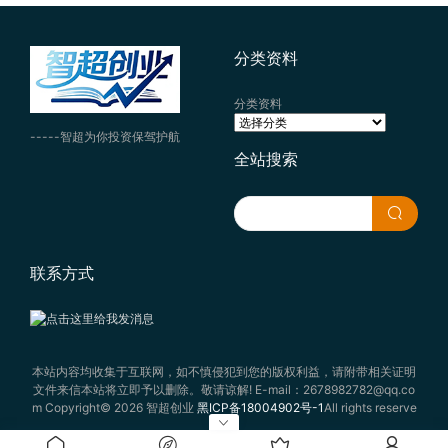
分类资料
分类资料
-----智超为你投资保驾护航
全站搜索
联系方式
本站内容均收集于互联网，如不慎侵犯到您的版权利益，请附带相关证明
文件来信本站将立即予以删除。敬请谅解! E-mail：2678982782@qq.co
m Copyright© 2026 智超创业
黑ICP备18004902号-1
All rights reserve
d