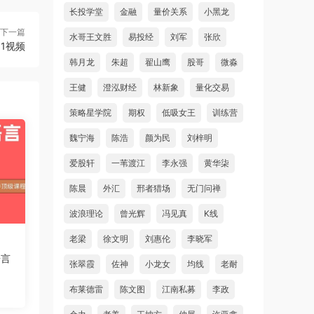
长投学堂
金融
量价关系
小黑龙
下一篇
水哥王文胜
易投经
刘军
张欣
 1视频
韩月龙
朱超
翟山鹰
股哥
微淼
王健
澄泓财经
林新象
量化交易
策略星学院
期权
低吸女王
训练营
魏宁海
陈浩
颜为民
刘梓明
爱股轩
一苇渡江
李永强
黄华柒
陈晨
外汇
邢者猎场
无门问禅
波浪理论
曾光辉
冯见真
K线
老梁
徐文明
刘惠伦
李晓军
语言
张翠霞
佐神
小龙女
均线
老耐
》
布莱德雷
陈文图
江南私募
李政