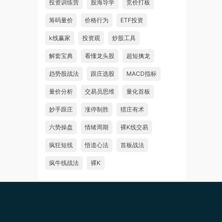
投资训练营
股海导学
竞价打板
筹码量价
价格行为
ETF投资
k线赢家
投资观
炒股工具
解套宝典
看懂龙头股
超短擒龙
趋势股战法
跟庄选股
MACD指标
量价分析
交易员思维
量化首板
妙手跟庄
涨停制胜
猎庄有术
六势操盘
情绪周期
裸K线交易
疯狂短线
悟道心法
首板战法
疯牛线战法
裸K