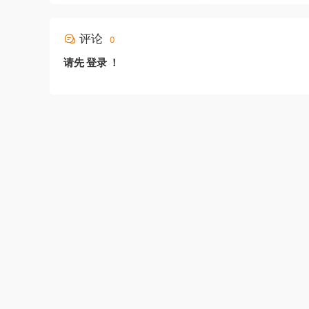
评论
0
请先
登录
！