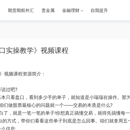
券
期货期权外汇
贵金属
金融理财
自我提升
口实操教学》视频课程
》视频课程资源简介：
说过吧?
基本只看盘口，看到
多少手的单子，就知道是小瑞瑞在操作。那
咱们
做股票最核心的问题就一个—
—交易的本质是什么?
白了，就是一
笔一笔的单子!你想真正搞懂交易，就得先搞懂每
白
的
方式，带你们看看这些单子到底是怎么回事。咱们就拿周五
什么信息
: