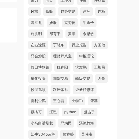
余力
老姜
王坤方
仲展
许亚鑫
风雷
低吸
趋势交易
卢丛
连板
混江龙
妖股
克劳德
牛贩子
刘洪明
邓育平
黄崇
余思敏
左右逢源
丁晓东
行业报告
方国治
只会炒股
理财师八宝
中枢理论
假日博物馆
魏春阳
沈发鹏
王焕昌
量化投资
期货交易
峰级交易
刀哥
抄底逃顶
跟庄体系
证券精修课
套利企鹅
王心吾
比特币
肇基
镇杰哥
江恩
python
狙击手
小马白话期权
严为民
溪流竹海
知牛3045蓝筹
候婷婷
吴伟淼