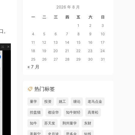
2026 年 8 月
一
二
三
四
五
六
日
1
2
3
口。
4
5
6
7
8
9
10
11
12
13
14
15
16
17
18
19
20
21
22
23
24
25
26
27
28
29
30
31
« 7 月
热门标签
量学
投资
姚工
缠论
老马点金
控盘猫
都业华
知牛财经
高青松
知牛
苏天发
荆州量学
东财
姜新宁
史月波
思多金
短线