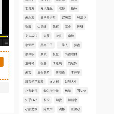
姜灵海
月风先生
涨停
指标
朱永海
量学云讲堂
赵鸿霖
张清华
选股
边风炜
陈辉
基金
理财
龙头战法
宋磊
游资
南松
李亚民
黑马王子
三季人
操盘
涨停板
罗威
复盘
尚德理财
董钟祥
张淼
李雁鸣
刘智辉
朱玄
集合竞价
唐能通
李开宇
股票学习教程
文太彬
财智人生
小费老师
华尔街学堂
杨凯
通达信
知乎Live
长投
期货
解新忠
小熊之家
陈斌宇
洪榕
匡洺颉