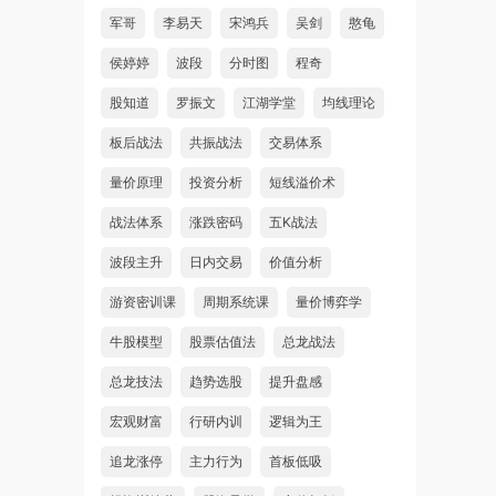
军哥
李易天
宋鸿兵
吴剑
憨龟
侯婷婷
波段
分时图
程奇
股知道
罗振文
江湖学堂
均线理论
板后战法
共振战法
交易体系
量价原理
投资分析
短线溢价术
战法体系
涨跌密码
五K战法
波段主升
日内交易
价值分析
游资密训课
周期系统课
量价博弈学
牛股模型
股票估值法
总龙战法
总龙技法
趋势选股
提升盘感
宏观财富
行研内训
逻辑为王
追龙涨停
主力行为
首板低吸