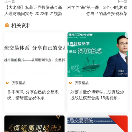
上一篇
下一篇
【大老师】私募证券投资基金新
科学养“基”第一课，3个小时,构建
人理财顾问实务 2022年 21视频
你自己的基金投资框架
相关资料
股票精品
股票精品
作手阿意-分享自己的交易系
刘骥才量价博弈学九阴真经炒
统，情绪流交易体系
股战法模型合集 16集视频+课
件