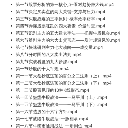
第一节股票分析的第一核心点–看对趋势赚大钱.mp4
第二节
决定买卖点的两大关键–支撑与压力.mp4
第三节买股必遵的三率原则–概
率效率赔率.mp4
第四节弄懂股票涨跌的四大要素–价量时空
.m
p4
第五节识别主力的五大建仓手法——把握牛股机会.mp4
第六节辨别主力的六大出货形态——及时规避风险.mp4
第七节快速研判主力七大动向——成交量.mp4
第八节分时图的八大卖
出法则.mp4
第九节实战看盘的九大步骤.
mp4
第十节炒股的十大军规.mp4
第十一节大盘抄底逃顶的百分之二法则（上）.mp4
第十二节大盘抄底逃顶的百分之二法则（下）.mp4
第十三节股票见顶的13种K线形态.mp4
第十四节
短线
牛股战法——一马平川（上）.mp4
第十五节
短线
牛股战法——一马平川（下）.mp4
第十六节选股的十六字方针.mp4
第十七节波段牛股战法–一脉相承.mp4
第十八节牛熊市通用战法–一步到
位.mp4