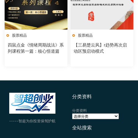
股票精品
股票精品
四鼠点金《情绪周期战法》系
【三易楚云风】r趋势再次启
列课程第一篇：核心悟道篇
动区预启动模式
分类资料
分类资料
-----智超为你投资保驾护航
全站搜索