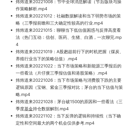
炜炜道来20221008：节中全球消息解读（节后版
块与操
作策略解析.m
p4
炜炜道来20221012：社融数据解读和当下弱势市场的策
略（三季报前瞻和三大确定性较高的行业.mp4
炜炜道
来20221
015：聊聊当下低估值困惑与反弹高度看
法（热门互动：信创、医药、生猪、白酒
，一次聊完.mp
4
炜炜道来20221019：A股趔趄前行下的时机把握（煤炭、
养殖行业当下的策略估值）
.m
p4
炜炜道来20221022：当下市场策略和新能源三季报后的
一些看法（片仔癀三季报估值和港股策略）.mp4
炜炜道来20221026：当下市场策略与消费股下跌的主要
逻辑原因（宝钢、紫金三季报对
比；茅台的当下估值与策
略.mp4
炜炜道来20221028：茅台破1500的原因和一些看法（三
季度
基金
持仓数据解剖.mp4
炜炜道来2
0221102：当下反弹
的逻辑和持续性（当下确
定性和空间最大的两个机会仅供参考.mp4