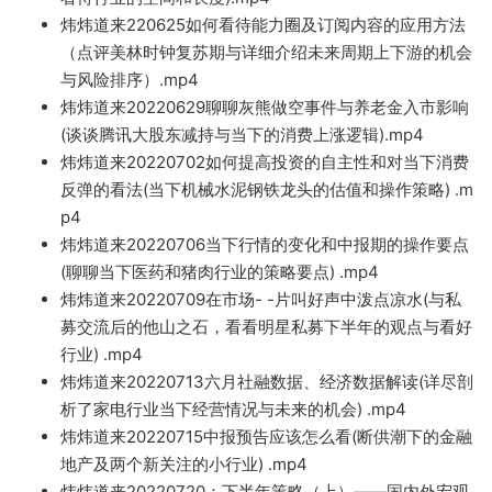
炜炜道来220625如何看待能
力圈及订阅内容的应用方法
（点评
美
林时钟复苏期与详细介绍未来周期上下游的机会
与风险排序）.mp4
炜炜道来20220629聊聊灰
熊做空事件与养老金入市
影响
(谈谈腾讯大股东减持与当下的消费上涨逻辑).mp4
炜炜道来20220702如何提高投资的自主性和对当下消费
反弹的看法(当下机械水泥钢铁龙头的估值和
操作策略) .m
p4
炜炜道来20220706当下行情的变化和
中报期的操作要点
(聊聊当下医药和猪肉行业的策略要点) .mp4
炜炜道来20220709在市场- -片叫好
声中泼点凉水(与
私
募交流后的他山之石，看看明星私募下半年的观点与看好
行业) .mp4
炜炜道来20220713六月社融数据、经济数据解读(详
尽剖
析了家电行业当下经营情况与未来的机会) .mp4
炜炜道来20220715中报预告应该怎么看(断供潮下的金融
地产及两个新关注的小行业) .mp4
炜炜道来20220720：下半年
策略（上）——
国内外宏观