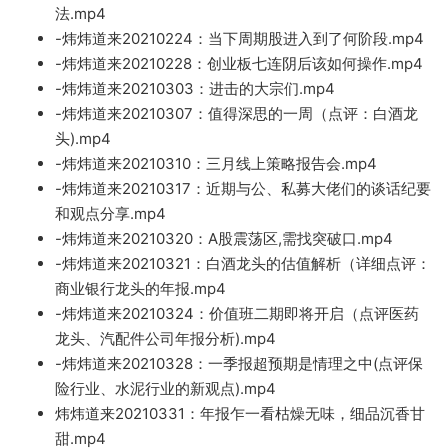
法.mp
4
-炜炜
道来20210224：当下周期股进入到了何阶段.mp4
-炜炜道来20210228：创业板七连阴后该如何操作.mp4
-炜炜道来20210303：进击的大宗们.mp4
-炜炜道来202103
07：值得深思的一周（点评
：白酒龙
头).mp4
-炜炜道来20210310：三月
线上策略报告会.mp4
-炜炜道来2021031
7：近期与公、私募大佬们的谈话纪
要
和观点分享.mp4
-炜炜道
来20210320：A股震荡区,需找突破口.mp
4
-炜炜道来20210321
：白酒龙头的估值解析（详细点评：
商业银行龙头的年报.mp4
-炜炜道来20210324：价值班二期即将开启（点评医药
龙头、汽配件公司
年报
分析).mp4
-炜炜道来202103
28：一季报超预期是情理之中(
点评保
险行业、水泥行业的新观点
).mp4
炜炜道来20210331：年报乍一看枯燥无味，
细品沉香甘
甜.
mp4