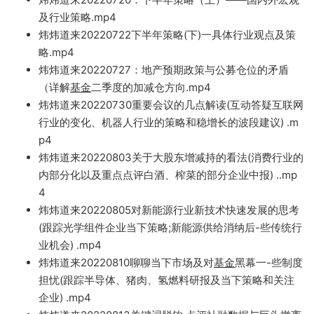
及行业策略.mp4
炜炜道来20220722下半年策略(
下)一具体行业观点及策
略.mp4
炜炜道来202207
27：地产预期政策与公募
仓位的矛盾
（详解
基金
二季度的
加减仓方向.mp4
炜炜道来20220730重要会议的几点解读(互动答疑互
联网
行业的变
化、机器人行业的策略和稳增长的波段建议) .m
p4
炜炜道来20220803关于大股东增减持的看法(消费行业的
内部分化以及重点点评白酒、榨
菜的
部分企业中报) ..mp
4
炜炜道来20220805对新能源行业新技术快速发展的思考
(跟踪光学组件企业当下策略;新能源供
给消
纳后-些传统行
业机会) .mp4
炜炜道来20220810聊聊当下市场及对
基金
黑幕一-些制度
担忧(跟
踪半导体
、猪肉、氢燃料研报及当
下策略和关注
企业) .mp4