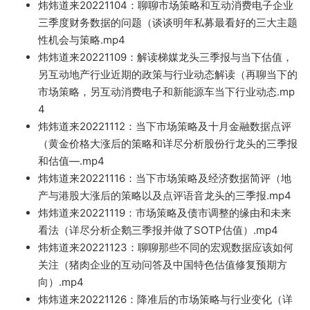
炜炜道来20221
104：聊聊市场策略和互动消费电子企业
三季度财务数
据的问题
（谈谈明年私募最看好的三大主题
性机会与策略.mp4
炜炜道来20221109：解读梯媒龙头三季报与当下估值，
另互动地产行业近期的政策与行业动态解读（再聊当下的
市场策略，另互动消费电子和新能源车当下行业动态.mp
4
炜炜道来20221112：当下市场策略及十月
金融数据点
评
（黄金价格
大涨后的策略和详尽分析股份行龙头的三季报
和估值—.mp4
炜炜道来20221116：当下市场策略及经济数据简评（地
产与港股大涨后的策略以及点评语音龙
头的三季报.mp4
炜炜道来20221119：市场策略及债市调整的缘由和未来
看法（详尽分析企鹅三季报并做了S
OTP估值）.mp4
炜炜道来20221123：聊聊那些不同的宏观数据应该如何
关注（猪肉企业的互动问答及中国特色估值修复预期
方
向）.mp4
炜炜道来20221126：降准后的市场策略与行业变化（详