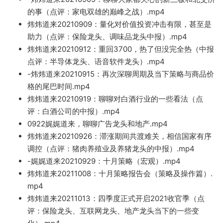
的事（点评：家电双雄的巅峰之战）.mp4
炜炜道来20210909：量化对价
值投
资冲击有限，甚至是
助力（点评：保险龙头、调味品龙头中报）
.mp4
炜炜道来20210912：重回3700，热了但没完全热
（中报
点评：半导体龙头、语音软件龙头）.mp4
-炜炜道来20210915：再次深聊周期及当下策略与商品价
格的尾巴时间.mp4
炜炜道来20210919：聊聊对白酒行业的一些看法（点
评：白酒公司的中报）.mp4
0922娓娓道来，聊聊广告龙头和地产.mp4
炜炜道来20210926：滞涨期间共
渡难
关，相信国家有序
调控（点评：猪肉养殖业及养猪龙头的中
报）.mp4
-娓娓道来20210929：十月策
略（宏观）.mp4
炜炜道来20211008：十月策略报告会（策略及操作篇）.
mp4
炜炜道来2
0211013：四季度正式开启2021收官季（点
评：保险龙头、互联网龙头、地产龙头当下的一些变