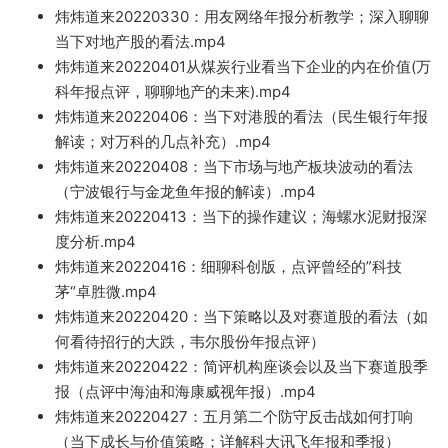
炜炜道来202203
30：用友网
络年报分析教学；深入聊聊
当下对地产股的看法.mp4
炜炜道来20220401从煤
炭行业看当下企业的内在价值(万
科年报点评，聊聊地产的
未来).mp4
炜炜道来2022
0406：当下对港股的看法（民生银行
年报
解读；对万科的几点补充）.mp4
炜炜道来20220408：当下市场与地产板
块波动的看法
（宁波银行与金龙鱼年报的解读）.mp4
炜炜道来20220413：当下的操作建议；海螺水泥财报深
度分
析
.mp4
炜炜道来20220416
：细聊科创版，点评曾经的”科技
茅“卓胜微.mp4
炜炜道来20220420：
当下策略以及对赛道股的看
法（如
何看待招行的大跌，韦尔股份年报点评）
炜炜道来20220422：简评机构座谈会以及当下
赛道股季
报（点评
中海油和海康威视年报）.mp4
炜炜道来20220427：五月第二个防守反击战如何打响
（当下成长与价值策略；详解科大讯飞年报和季
报）