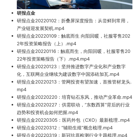
研报点金
研报点金20220102：折叠屏深度报告：
从尝鲜到常用，
产业链迎发展契机.
mp4
研报点金2022
0109：触底而生 向
阳回暖，社服零售202
2年投资策略报告（上）.mp4
研
报点金20220116：触底而生，向阳回暖，社服零售20
22年投资
策
略报告（下）.mp4.mp4
研报点金2022012
3：坚持推
进数字产业化和产业数字
化，互联网企业继续为建设数字中国添砖加瓦.mp4
研报点金20220213
：管网投资有望
加速，首推管材龙头.
mp4
研报点金20220220：培育钻石东风，
推动产业革命.mp4
研报点金20220227：供
需联动，“东数西算”背后的行业
趋势和投资机会如何把握.mp4
研报点金20220305：医药
外包（CXO）最新梳理..m
p4
研报点金20220312
：
“辅助生殖”
概念梳理.mp4
研报点金20220319：新冠
抗原检测行业主题梳理.mp4