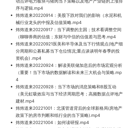
动点评电力板块与猪肉当下策略以及地产产业链的上涨排
序与逻辑.mp4
炜炜道来2022091
4：美股下跌对我们的影响（水泥和
机
械行业龙头的中报及估值策略.mp4
炜炜道来20220917：当
下调整的主因；技术看调
整空间
（聊聊券商的估值；东财与中信的估值差与思考.mp4
炜炜道来
20220921医美和半导体及当下行情观点(地产
细
分周期和公
募
私募当
下仓位情况;重点谈谈明年春季的
投
资机会) .m
p4
炜炜道来202
20924：解
读美联储加息后的市场宏观分析
（重要！当下
市场的数据解读和未来三大机会与策略.mp
4
炜炜道来2022
0928：当下市场的消息策略和B股互动
（美元虹吸效应与当下经济周期思考；高频数据点评地产
建材.mp4
炜炜道来2
0221001：北溪管道背后的全球新格
局(房地产
政策下的房市判断和纸行业的当下策略).mp4
炜炜道来
20221004：如何读研报.m
p4