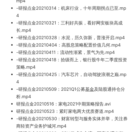
mp4
-研报点金20210314：机床行业
，十年周期拐点已至.m
p
4
-研报点
金202
10321：三利好共振，看好网安板块高成
长.mp4
-研报点金20210328：水泥，历久弥新，普
涨开启.mp4
-研报点金20210404：高股息策略配置价值几何.mp4
-研报点金
20210411
：流动性渐紧
，景气为先.mp4
-研报点金2021041
8：拾级而上，银行股牛年
二季度投资
策略.mp4
-研报点金20210425：汽车芯片，自动驾驶浪潮之巅.mp
4
-研报点金20210509：2021Q1公募
基金
及陆
股通持仓分
析.mp4
研报点金20210516：家电
2021中期策略报告
.avi
研报
点金2021052
3：紧盯家电两大优质赛道
.mp4
-研报点金20210530：财富转型与服务实体并举，关注券
商轻资产
业务护城河.m
p
4