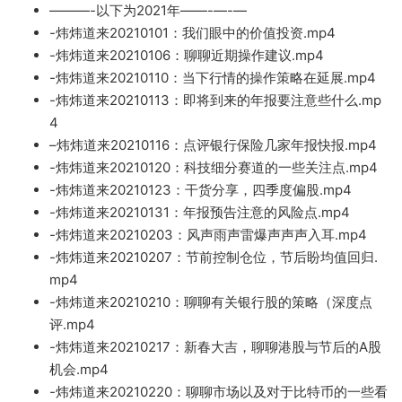
———-以下为2021年——-
—-
—
-炜炜道来20210101：我们眼中的价值投资.mp4
-炜炜道来20210106：聊聊近期操作建议.mp4
-炜炜道来20210110：当下行情的操作策略在延展.mp4
-炜炜道来20210113：即将到来
的年报
要注意些什么.mp
4
–
炜炜道来20210116：点评银行保险几家年报快报.mp4
-炜炜道来20210120：科技细分赛道的一些关注点.mp4
-炜炜道来202
10123：干货分享，四季度偏股.mp4
-炜炜道来202101
31：年报预告注意的风险点.mp4
-炜炜道来20210203：风声雨声雷爆
声
声声入耳.mp4
-炜炜道来20210207：节前控制仓位，节后盼均值回
归.
mp4
-炜炜道来20210210：聊
聊有关银行股的策略（深度点
评.mp4
-炜炜道来20210217：新春大吉，聊聊港股与节
后的
A股
机会.m
p4
-炜炜道来20210220：聊聊市场以及对于比特币的一些看