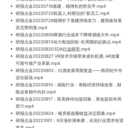
研报点金20220716基建，稳增长的胜负手.mp4
研报点金20220722机器
人,特斯拉的“新
员工.mp4
研报点金2022
0729稳增长下基建持续发力，建筑板块复
苏态势明显.mp4
研报点金20220805啤酒行业
成本下降啤酒级大年.mp4
研
报点金
20220813动力电池回收-长周期的起跑点.mp
4
研报点金20220820 EDA
行业研究
.mp4
研报点金20220827 VR技术升级带来成长机遇; AR放量
可期弓领产业革新.mp4
研报点金20220903：白酒发展周期复盘——
第四轮牛市
还在延续.mp4
研报
点金20220910：保险行业：寿险经
营持续改善，财
险业务稳中向
好.mp4
研报点金20220917：医美静待估值切换，美妆提前布局
双11.
mp4
研报
点金20220924：银房家超额收益决定因素.mp4
研报点金20221001：9月涨价潮来袭，水泥行业需求有望
复苏.mp4