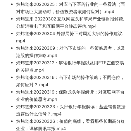
炜炜道来202
20225：对应当下医药行业的
一些看法（面
对市场巨大波动时，
价值投资者该如何应对）.mp4
炜炜道来 20220302 互联网巨头和苹果产业
链财报解读,
分析消费电子和互联网平台静态评估.mp4
炜炜道来20220304 外部
局势下对周期大宗的操作建议..
mp4
炜
炜道来20220309：对当下市场的一些策略思考，以及
港
股的操作策略.mp4
炜炜道来20220312：解读银
行年报
以及用ETF左侧交易
的关键
点.mp4
炜炜道来20220316：当下市场
的操作策略；不同仓位，
如何应对？.mp4
炜炜道
来20220319：保险龙头年报解读；对互联网平台
企业的价值思考.mp4
炜炜道
来20220323：头部银行年报解读
；
基金
销售数据
透露出什么信号
？.mp4
炜炜
道来20220326：价值的底线，看看那
些长期高分红
企业；详解腾讯年
报
.
mp4