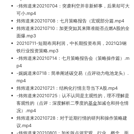
-炜炜道来2021
0704：突袭
利空并非新鲜事，后果却可大
可小.mp4
炜炜道来2
0210708：七月策略报告（宏观部分篇.mp4
炜炜道来20210710：加更突如其来降准能否点燃A股的全
面爆.mp3
20210711-短
期布局利润，中长期投资布局，2021Q3钢
铁行业投资策略.m
p3
-炜炜道来20210714：七月策略报告会（策略操
作篇）.
m
p4
-娓娓道来07
18：简单阐述碳交易（点评动力电池龙头）.
mp4
炜炜道来20210721：结构化行情主导当下A股.mp4
-炜炜道来20210725：认不认同是主观
性的，理不理解是
客观性的（点
评：深度解析二季度的
基金
加减仓和持仓情
况）.mp4
炜炜道来20210728：对于近期行
情的研判和操作策略建
议.mp4
-炜炜道来20210801：加长版
点评宏观、行业、概念，面