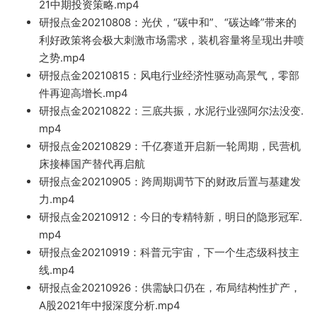
21中期投资策略.mp4
研报点金202
10808：光伏，“碳中和”、“碳达峰”带来的
利好政策将会极大刺激市场需求，装机容量将呈现出井喷
之势.mp4
研报点金202108
15：风电行业经济性驱动高景气，零部
件再迎
高增
长
.mp4
研报点金202108
22：三底共振，水泥行业强阿尔法没变.
mp4
研报点金20210829：千亿赛道开启新一轮周期，民营
机
床接棒国产替代再启航
研报点金20210905：跨周期调节下的财政后置与基建发
力.mp4
研报点金20210912：今日的专精特新，明日的隐形冠军.
mp4
研报点金20210919：科普元宇宙，
下一个生态级科技主
线.mp4
研报点金2
021092
6：供需缺口仍在，布局结构性扩产，
A股2021年中报深度分析.mp4