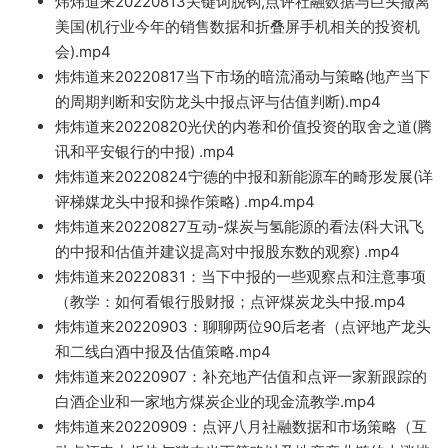
炜炜道来20220813关键词脱钩,点评社融数据与巨头撤离
美国(机行业今年的销售数据和
折叠屏手机相关的投资机
会).mp4
炜炜道
来20220817当下市场的暗流涌动与策略(地产当下
的周期判
断和安防龙头中报点评与估值判
断).mp4
炜
炜道来20220820光伏的内卷和价
值投资的取舍之道(腾
讯和平安
银行的中报) .
mp4
炜炜
道来20220824
宁德的中报和新能源车的畸形发展(详
评梯媒龙头中报和操作策略)
.mp
4.mp4
炜炜道来20220827
互动-煤炭与氢能
源的看法(科大讯飞
的
中报和估值并建议提高对中报股东数的观察) .mp4
炜炜道来202
20831：当下中报的一些观察点和注意事项
（教学：如何看银行股财报
；点评煤炭龙头中报.m
p4
炜炜道来2022
0903：
聊聊两位90后老者（点评地产龙头
和二线白酒中报及估值策略.mp4
炜炜道来20220907：补充地产估值和点评一家新跟踪的
白酒企业和一家地方煤炭企业的现金流教学.mp4
炜炜
道来20220909：点评八
月社融数据和市场策略（互