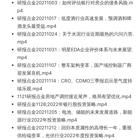
研报点金20211003：如何评估银行对房企的债务风险.m
p4
研报点金20211017：低度酒行业高速发展，预调酒和啤
酒龙头最受益.mp
4
研报点金2021
1024：关于水泥行业近期最热的六问六答.
mp4
研
报点金20211031：明星EDA企业评价体系与未来
展望
.
mp4
研报点金20211107：整车架构变革，国产域控制器厂
商
迎发展
良机.mp4
研报点金20211
114：CRO、
CDMO三季报启示景气度持
续乐观.mp4
1121研报点金房地产调控接近
尾声，格局有
望优
化.mp4
研报
点金1128;202
2年银行股投资策略.m
p4
研报点金
20211
205：电池、储能的未
来发展道路，新能
源行业202
2年投资策略.mp4
研报点金20211212：回归本质属性的高增长一年，重视
供给端变革，光伏
行业2022年度投资策略.mp4