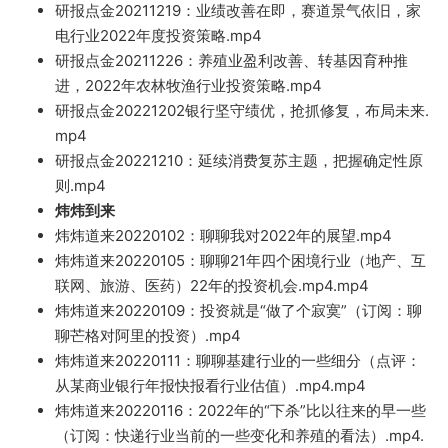
研报点金20211219：业绩改善在即，赛道景气依旧，家
电行业2022年度投
资策略.mp4
研报点金20211226：养殖业盈利改善
、转基因育种推
进，2022年农林牧渔行业投资策略.mp4
研报点金20221202银行坚守绩优，抢抓修复，布局未来.
mp4
研报点金20221210：延续消费复苏主题，把握确定性原
则.mp4
炜炜到来
炜炜
道来20220102：聊聊我对2022年的展望.mp4
炜炜道来20220105：聊聊21年四个困境行业（地产、互
联网、旅游、医药）22年的投资机会
.mp4
.mp4
炜炜道来20220109：投资就是“做了个寂寞”（订阅：聊
聊芒格对阿里的投资）.
mp
4
炜炜道来20220111：聊
聊基建行业的一
些细
分（点评：
从某商
业银行年报快报看行业
估值）.mp4.mp4
炜炜道来20220116：2022年的“下杀”比以往来的早一些
（订阅
：快递行业当前的一些变化和养殖的看法）.mp4.