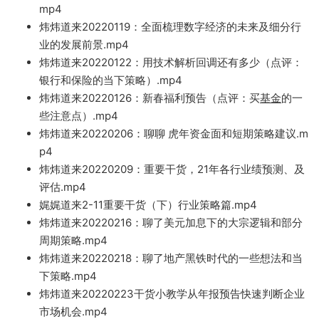
mp4
炜炜道来202
20119：全面梳理数字经济的未来及细分行
业的发展前景.mp
4
炜炜道来202
20122：
用技术解析回
调还有多
少（点评：
银行和保险的当下策略）.mp4
炜炜道来202
20126：新春福利
预告（点评：买
基金
的一
些注意点）.mp4
炜炜道来202
20206：聊聊 虎年资金面和短期策略建议.m
p4
炜炜
道来20220209：重要干货，21年各行业绩预测、及
评估.mp4
娓娓道来2-11重要干货（下）行业策略篇.mp4
炜炜道来20220216：聊了美元加息下的大宗逻辑和部分
周期策略.mp4
炜炜道来20220218：聊了地产黑
铁
时代的一些想法
和当
下策略.mp4
炜炜道来20220223干货小教学从年报预告快
速判断企业
市场机会.mp4