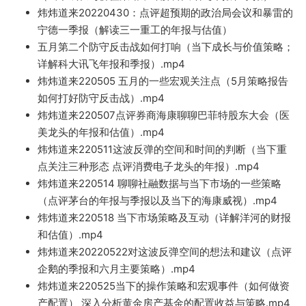
炜炜道来20220430：点评超预期的
政治局会议和暴雷的
宁德一季报
（解读三一重工的年报
与
估值
）
五月第二个防守反击战如何打响（当下成长与价值策略；
详解科大讯飞年报
和季报）.mp4
炜炜道来220505 五月的一些宏观关注点（5月策略报告
如何打好防守反击战）.mp4
炜炜道来220507点评券
商海康聊聊巴菲特股东大会（医
美龙头的年报和估值）.mp4
炜炜道来22051
1这波反弹的空间和时间的判断（当下重
点关注三种形态 点评消费电子龙头的年报）.mp4
炜炜道来220514 聊聊社融数据与当下市场的一些策略
（点评茅台的年报与季报以及当
下的海康威视）.mp4
炜
炜道来220518 当
下市场策略及互动（详解洋河的财报
和估值）
.mp4
炜炜道来2022
0522对这波反弹空间的想法和建议（点评
企鹅的季报和
六月主要
策略）.mp4
炜炜道来
220525当下的操作策略和宏观事件（如何做资
产配置
） 深入分析黄金房产
基金
的配置收益与策略.mp4