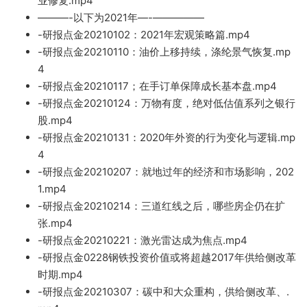
业修复.mp4
———-以下为2021年—-
—————
-研报点金20210102：2021年宏观策略篇.m
p4
-研报点金20210110：油价上移持续，涤
纶景气恢复.m
p
4
-研报点金20210117；在手订单保障成长基本盘.mp4
-研报点金20210124：万物有度，绝对低估值系列之银行
股.mp4
-研报点金20210131：2020年外资的行为变化与逻辑.mp
4
-研报点金20210207：就地过年
的经济和市场影响，202
1.mp4
-研
报点金20210214
：三道红线之后，哪些房企
仍在扩
张.mp4
-研报点金2021
0221：激光雷达成为焦
点.mp4
-研报点金02
28
钢铁投资价值或将超越2017年供给侧改革
时期.mp4
-研报点金2
0210307：碳中和大众重构，供给侧改革、.