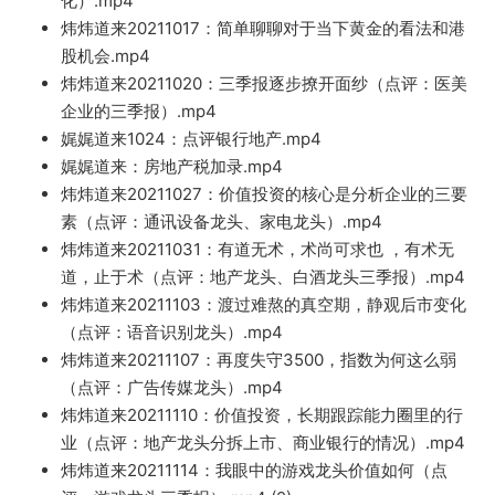
化）.mp4
炜炜道来2
0211017：简单聊聊对于当下黄金
的看
法和港
股机会.mp4
炜炜
道来20211020：三季报逐步撩开面纱（点评：医美
企业的三
季报）
.mp4
娓娓道来1
024
：点评银行地产.mp4
娓娓道来：房地产税加录.mp4
炜炜道来20211027：价值投资的核心是分析企业的三要
素（点评：通讯
设备龙头、家电
龙头）.mp4
炜炜道来20211031：有道无术，术尚可求也 ，有术无
道，止于术（点评：地产龙头、白酒龙头三季
报）.m
p4
炜炜道来20211103：渡
过难熬
的真空期，静观后市变化
（点评：语音识
别龙头）.mp4
炜炜道来20211
107：再度失守3500，指数为
何这么弱
（点评：广告传媒龙头）.mp4
炜炜道来20211110：价值投资，长期跟踪能力圈里的行
业（点评：地产龙
头分拆
上市、商业银
行的情况）.mp4
炜炜道来20211114：我眼中的游戏龙头价值如何（点