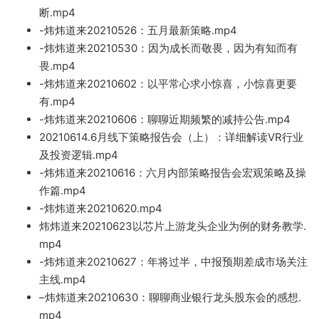
断.mp4
-炜炜道来20210526
：五月最新
策略.mp4
-炜炜道来20210530：
因为成长而敬畏，因为有知而有
畏.mp4
-炜炜道来20210602：以平
常心求小惊喜，小惊喜
更要
有.m
p4
-炜炜道来20210606：聊聊近期
频繁的减持公告.mp4
20210614.6月线下策略报告会
（上）
：详细解读VR行业
及投资逻辑.mp4
-炜炜道来20210616：六月内部策略报告会宏观策略及操
作篇.mp4
-炜炜道来20210620.mp4
炜炜道来20210623以芯片上游龙头企业为例的财务
教
学.
mp4
-炜炜道来20210627：年将过半，中报预期差成市场关注
主线.mp4
–
炜炜道来20210630：聊聊商业银行龙头股东会的感想.
mp4