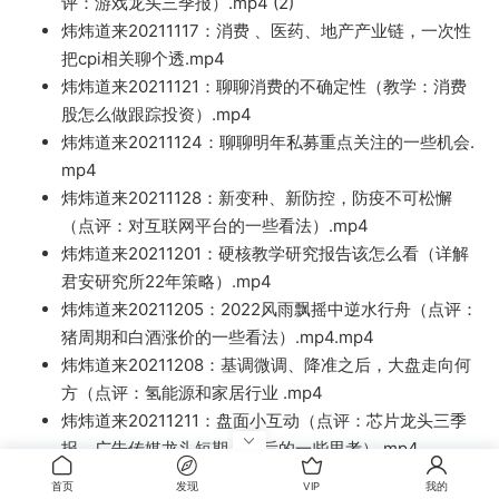
评：游戏龙头
三季报）.mp
4 (2)
炜炜道来20211117：消费 、医药、地产产业链，一次性
把cpi相关聊个透.mp4
炜炜道来20211
121：聊聊消费的不确定性（教学：
消费
股怎么做跟踪投资）.mp4
炜炜道来20211124：聊聊明年私募重点关注的一些机会.
mp4
炜炜道来20211
128：新变种、新防控，防疫不可松懈
（点评：对互联网平台的一些看法）
.mp4
炜炜
道来20211201：硬核教学研究报告该怎么看（详解
君安研究所22年策略）.mp4
炜炜道来202112
05：2022风雨飘摇中逆水行舟（
点评：
猪周期和白酒涨
价的一些看法）.mp4.mp4
炜炜道来20211208：基调微调、降准之后，大
盘走向何
方（点评：氢能源
和家居行业 .mp4
炜炜道来20211211：盘面小互动
（点评：芯片龙头
三季
报、广告传
媒龙头短期上涨后的
一些思考）.mp4
炜
炜道来2
0211215：只有你的
认知才能完成你的变现
首页
发现
VIP
我的