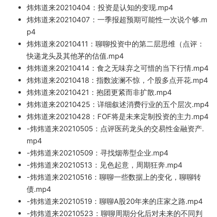
炜炜道来20210404：投资
是认知的变现.
mp4
炜炜道来20210407：一季报超预期可能性一次说个够
.m
p4
炜炜道来2
0210411：聊聊投资中的第二层思维（点评：
快递龙头及其他茅的估值.mp4
炜炜道来20210414：食之无味弃之可惜的当
下行情.mp4
炜炜道来20210418：指数波
澜不惊，个股多点开花.mp4
炜炜道来20210421：抱团更紧
而非扩散
.mp4
炜炜道来20210425：详细叙述消费行业的五个层次.mp4
炜炜道来20210428：FOF将是未来定制投资的主力
.mp4
-炜炜道来20210505
：点评医药龙头的交易性金融资产.
mp4
-炜炜道来20210509：寻找烟蒂型企业.mp4
-炜炜道来
20210513：见色起意，周期狂奔.mp4
-炜炜道来20210516：聊
聊一些数据上的变化，聊聊转
债.mp4
-炜炜道来20210519：聊聊A股20年来的庄家之路.mp4
-炜炜道来20210523
：聊聊周期分化后对未来的不同判