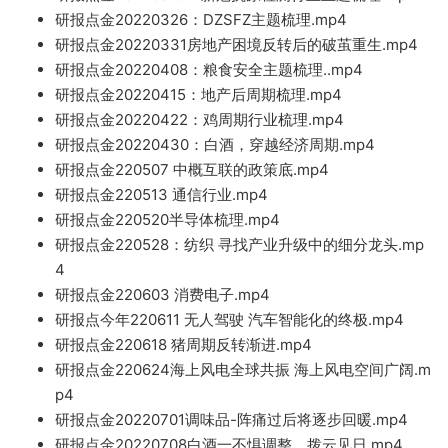
研报点金20220326：DZSFZ主题梳理.mp4
研报点金2022033
1房地产困境反转后的破茧重生.mp4
研报点金20220408：粮食安全主题梳理..m
p4
研报点金20220415：地产后周期梳理.mp4
研报点金20220422：鸡周期行业梳理.mp4
研报点金20220430：白酒
，穿越
经济周期.mp4
研报点金220507 中概互联的政策底.mp4
研报点金220513 通
信行业.mp4
研报点金220520半导体梳理.mp4
研报点金22
0528：纺织 寻找产业升级中的细分龙头.mp
4
研报点金220603 消费电子.mp4
研报点今年2206
11 无人驾驶 汽车智能化的终极.mp4
研报点金2206
18 猪周期反转渐进
.m
p4
研报点金220624海
上风电
全球共振 海
上风电空间广
阔.m
p4
研报点金20220701调味品-阵痛过后将逐步回暖.mp4
研报点金
20220708白酒一不惧调整，拨云见日.mp4