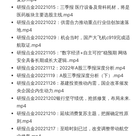
研报点金202
21015：三季报 医疗设备及骨科耗
材，将是
医药板块主要选股主线.mp4
研报点金20221022：供需合力推动重点行业信创加速落
地.mp4
研报点金202
21029：机会当时，国产大飞机c919完成适
航取证.mp4
研报点金20221105：“数字经济+自主可
控
”稳预期 网络
安全具备长期成长大逻辑..m
p4
研报点金202211
12：2022年A股三季报深度分析.mp4
研报点金20221119：A股三季报深度分析（下）.mp4
研报点金20221126
：基建投资推动内需，国企改革催发
央企国企内生动力.mp4
研报
点金20221202银行坚守绩优，抢抓修复，布局未来.
mp4
研报点金20221210：延续消费复
苏主题，
把握确定性原
则.mp
4
研报点金2022
1217：至暗时
刻已过，改
变调整带动航空