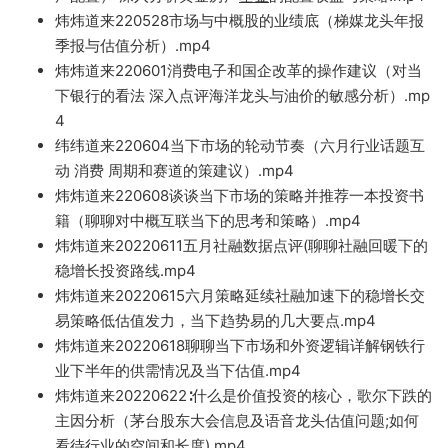
炜炜道
来220528市场与中概股的业绩底
（梯媒龙头年报
季报与估值分析）.mp4
炜炜道来220601消费电子和国企改革的操作建议（对当
下银行的看法 深入点评海洋
龙头与油价的敏感分析）.mp
4
纬纬道来220604当下市场的轮动节奏（六月行业话题互
动 消费 周期和赛道的策建议）.mp4
炜炜道来220608谈谈当下市场的策略并推荐一本投资书
籍（聊聊对中概互联当下的思考和策略）.mp4
炜炜道来20220611五月社融数据点评(聊聊社
融回暖下的
稳增长投资路线.mp4
炜炜道来2022
0615六月策略延续社融加速下的稳增长交
易
策略低估值发力，当下趋势易的几大要点.mp4
炜炜道来2
0220618聊聊当下市场和外资逻辑详解钢铁行
业下半年的
供需情况及当下估值.mp4
炜炜道来20220622∶什么是价值投资的核心，歌
尔下跌的
主因分析（茅台股
东大会信息及语音龙头估值问题;如何
看待行业的空间和长度).mp4