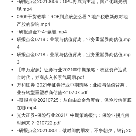
-研报点金20210606：GPU将成为主流，国产化曙光初
现.mp4
0609干货教学！ROE到底该怎么看？地产税收新政对地
产股的影响.mp4
-研
报点金7-4-氢能.mp4
研报点金
0718：业绩与
估值背离
，业务重塑券商估值.mp
4
研报点金0718：业绩与估值
背离，业务重塑券商估值.mp
3
【申万宏源】证券行业2021
年中期策略：权益资产迎黄
金时代，券商步入长景气周期.
pdf
万
和证券-2021年证券行业中期策略：业
绩与估值
背离，
业务转型重塑券商估值-210707.pdf
–
研报点金20210725
：从自由盈余角度看，保险股估值底
在哪.mp4
光大证券-保险行业2021年中期策略报告：保险业拐点何
时到来？-210722.pdf
-研
报点金20210801：做时间的朋友，不争朝夕，银行20