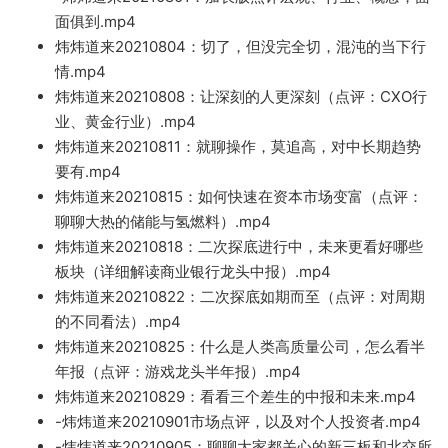
面俱到.mp4
炜炜道来202108
04：切了，但没完全切，混沌的当下行
情.mp4
炜炜道来20210808：让深刻的人更深刻（
点评：CXO行
业、黄金行业）
.mp4
炜炜道来
20210811：就聊操作，莫追高，对中长期趋势
要有.mp4
炜炜道来20210815：如何快速在资本市场变富（点评：
聊聊大热的储能与氢燃料）.mp4
炜炜道来2021
0818
：二次探底进行中，未来更看好哪些
板块（详细解读商业银行龙头中报）.mp4
炜炜道来202
10822：二次探底如期而至（点评：对周期
的不同看法）.mp4
炜炜道来20210825：什么是人类高质量公司，怎么看半
年报（点
评：游戏龙头半年报）.mp4
炜炜道来2
0210829：看看三个差生的中报和未来.mp4
-炜炜道来20210901市场点评，以及对个人
投资者.mp4
-炜炜道来20210905：聊聊大家都关心的新三板和北交所