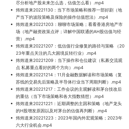
尽分析地产股未来怎么选，估值怎么看）
.mp4
炜炜道来20221130：当下市场策略和推
荐一部好剧（地
产
当下的波段
策略及保险的操作估值想法）.mp4
炜炜道来20221203：聊聊市场策略；看看香港房地产
市
场（地产融资政策点评；详解中国联
通的AH股估值与经
营）.mp4
炜炜道来20221207
：低估值行业修复的路径与策略 （20
23年重点关注的几
大困境反
转行业）.mp4
炜炜道来20221209：当下操作和仓位建议（私募交流观
点 私募重点看好的两
个方向）.mp4
炜炜道来20221214：11月金融数据解读和市场策略（复
苏线的交易先后策略及半导体行业当下周期判断
）.mp4
炜炜道来2022
1217：工作会议的主观解读和茅
台技改后
的重估（当下市场策略和各大指数猜想）.mp4
炜炜道来20221221：近期调整的主因和策略（地产龙头
的H股增发原因
以及对茅
台的
估值再判断）.
mp4
炜炜道来20221
22
3：2023年国内外宏观策略；2023年
六大行业机会.mp4