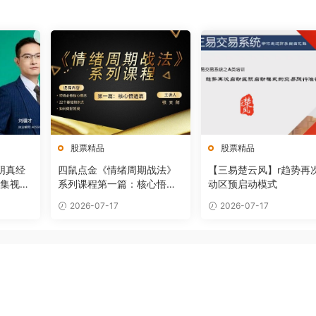
股票精品
股票精品
阴真经
四鼠点金《情绪周期战法》
【三易楚云风】r趋势再
6集视频
系列课程第一篇：核心悟道
动区预启动模式
篇
2026-07-17
2026-07-17