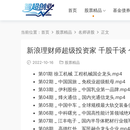
首页
股票精品
基金债
当前位置：
首页
股票精品
名师讲股
正文
新浪理财师超级投资家 千股千谈 
2022-10-16
股票精品
第01期 徐工机械 工程机械国企龙头.mp4
第02期 _ 中国国旅 _ 免税业超级航母.mp4
第03期 _ 伊利股份 _ 中国乳业第一品牌.mp4
第04期 _ 烽火通信 _ 国内光通信龙头.mp4
第05期 _ 中国中车 _ 全球规模最
大轨交装备
第
06期 _ 中科曙光
_ 中国高性能计算领域绝对
第07期 _ 江丰电子
_ 国内半导体靶材行业领军
第08期 _ 高德
红外 _ 军民融合龙
头企业.mp4