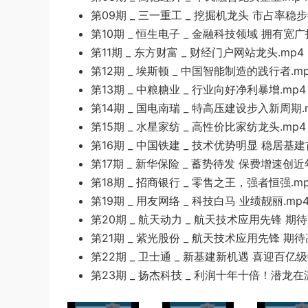
第09期
_ 三一重工 _ 挖掘机龙头 市占率稳步
第1
0期 _ 恒生
电子 _ 金融科技领域 拥有宽
第11期 _ 东方财富 _ 财经门户
网站龙头.mp4
第
12期 _ 埃斯顿
_ 中国智能制造的践行者.mp
第1
3期 _ 中粮糖业 _ 行业向
好净利暴增.mp4
第1
4期 _ 国电南瑞 _ 特高压建设步入新周期.
第15
期 _ 水星家纺 _
高
性价比家纺龙头.
m
p
4
第16期 _ 中国铁
建 _ 技术优势明显 稳居基建
第17期 _ 新华保险 _ 蓄势待发
保费增速创近年
第18期 _ 招商银行 _ 零售之王，强者恒强.m
第
19期 _ 用友网络 _ 科技白马 业绩靓丽.mp
第20期 _ 航天动力 _ 航天
技术应用先
锋 期待
第21期
_ 紫光股
份 _ 航天技术应用先锋 期待
第22期 _ 卫士通 _ 新基建新机遇 喜迎百亿级
第23期 _ 扬杰科技 _ 利润十年
十倍！潜龙在