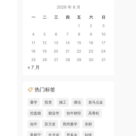
2026 年 8 月
一
二
三
四
五
六
日
1
2
3
4
5
6
7
8
9
10
11
12
13
14
15
16
17
18
19
20
21
22
23
24
25
26
27
28
29
30
31
« 7 月
热门标签
量学
投资
姚工
缠论
老马点金
控盘猫
都业华
知牛财经
高青松
知牛
苏天发
荆州量学
东财
姜新宁
史月波
思多金
短线