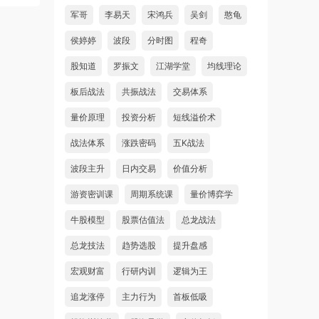
军哥
李易天
宋鸿兵
吴剑
憨龟
侯婷婷
波段
分时图
程奇
股知道
罗振文
江湖学堂
均线理论
板后战法
共振战法
交易体系
量价原理
投资分析
短线溢价术
战法体系
涨跌密码
五K战法
波段主升
日内交易
价值分析
游资密训课
周期系统课
量价博弈学
牛股模型
股票估值法
总龙战法
总龙技法
趋势选股
提升盘感
宏观财富
行研内训
逻辑为王
追龙涨停
主力行为
首板低吸