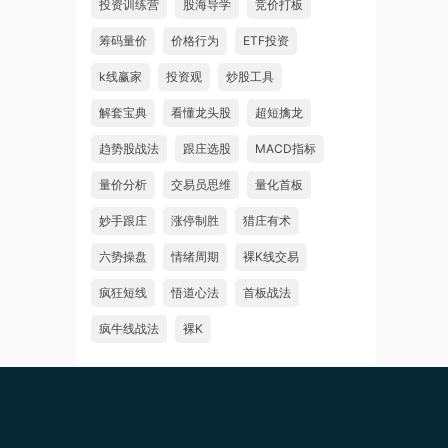
投资训练营
股海导学
竞价打板
筹码量价
价格行为
ETF投资
k线赢家
投资观
炒股工具
解套宝典
看懂龙头股
超短擒龙
趋势股战法
跟庄选股
MACD指标
量价分析
交易员思维
量化首板
妙手跟庄
涨停制胜
猎庄有术
六势操盘
情绪周期
裸K线交易
疯狂短线
悟道心法
首板战法
疯牛线战法
裸K