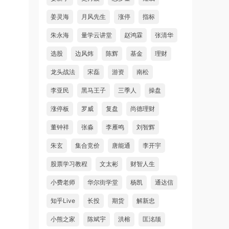
姜灵海
月风先生
涨停
指标
朱永海
量学云讲堂
赵鸿霖
张清华
选股
边风炜
陈辉
基金
理财
龙头战法
宋磊
游资
南松
李亚民
黑马王子
三季人
操盘
涨停板
罗威
复盘
尚德理财
董钟祥
张淼
李雁鸣
刘智辉
朱玄
集合竞价
唐能通
李开宇
股票学习教程
文太彬
财智人生
小费老师
华尔街学堂
杨凯
通达信
知乎Live
长投
期货
解新忠
小熊之家
陈斌宇
洪榕
匡洺颉