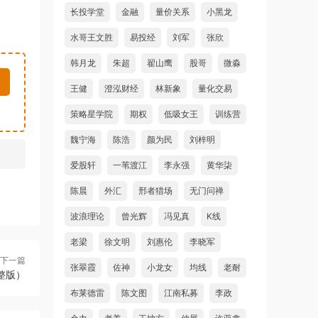
长投学堂
金融
量价关系
小黑龙
水哥王文胜
易投经
刘军
张欣
韩月龙
朱超
翟山鹰
股哥
微淼
王健
澄泓财经
林新象
量化交易
策略星学院
期权
低吸女王
训练营
魏宁海
陈浩
颜为民
刘梓明
爱股轩
一苇渡江
李永强
黄华柒
陈晨
外汇
邢者猎场
无门问禅
波浪理论
曾光辉
冯见真
K线
老梁
徐文明
刘惠伦
李晓军
下一篇
张翠霞
佐神
小龙女
均线
老耐
整版）
布莱德雷
陈文图
江南私募
李政