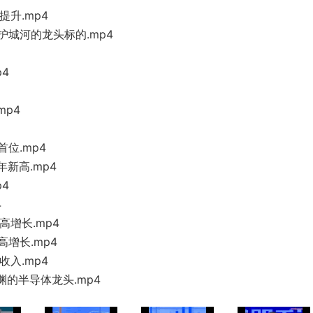
提升.
mp4
广护城河的龙
头标的.
mp4
4
mp4
首位.mp4
新高.mp4
p4
4
高增长.mp4
高增长.m
p4
收入.m
p4
渊的半导体龙
头.m
p4