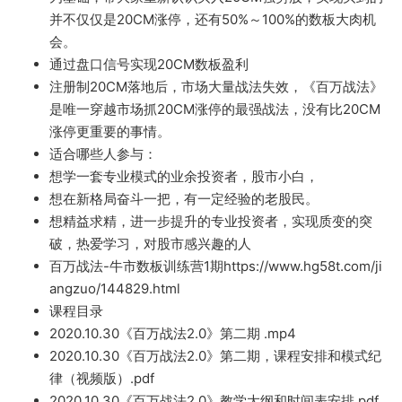
并不仅仅是20CM涨停，还有50%～100%的数板大肉机
会。
通过盘口信
号实现20CM数板盈利
注册制20CM落地
后，市场大量战法失效，《百万战法》
是唯一穿越市场抓20CM涨
停的最强战
法，没有比20CM
涨停更重要的事情。
适合哪些人参与：
想学一套专业模式的业余
投资者，股市小白，
想在新格局奋斗一把，有一
定
经验的老股民。
想精益求精，进一步提升的专业投资
者，实现质变的突
破，热爱学习，对股市感兴趣的人
百万
战
法-牛市数
板训练营1期ht
tps://www.h
g58t.com/ji
angzuo/144829.html
课程目录
2020.10.30《百万战法2.0》第二期 .mp4
2020.10.
30《百万战法2.0》第二期，课程安排和模式纪
律（视频版）.pdf
2020.10.30《百万战法2.0》教学大纲和时间表安
排.p
df