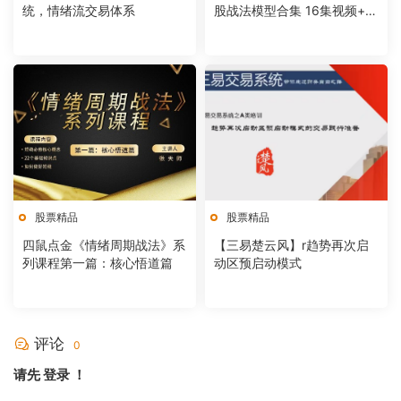
统，情绪流交易体系
股战法模型合集 16集视频+课
件
股票精品
股票精品
四鼠点金《情绪周期战法》系
【三易楚云风】r趋势再次启
列课程第一篇：核心悟道篇
动区预启动模式
评论
0
请先
登录
！