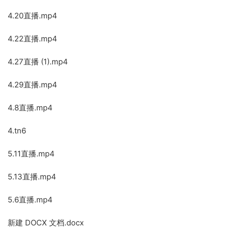
4
.20直播.mp4
4.22直播.mp4
4.27直播 (1).mp4
4.29直播.mp4
4.8直播.
mp4
4.tn6
5.11直播.mp4
5.13直播.mp4
5.6直播.mp4
新建 DOCX 文档.docx