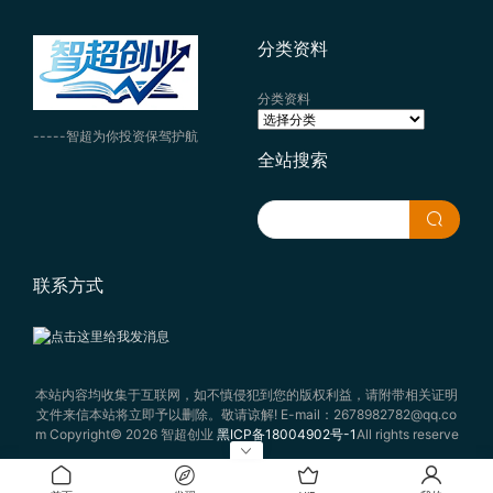
分类资料
分类资料
-----智超为你投资保驾护航
全站搜索
联系方式
本站内容均收集于互联网，如不慎侵犯到您的版权利益，请附带相关证明
文件来信本站将立即予以删除。敬请谅解! E-mail：2678982782@qq.co
m Copyright© 2026 智超创业
黑ICP备18004902号-1
All rights reserve
d