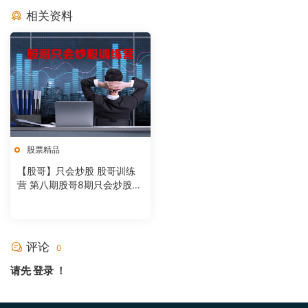
相关资料
股票精品
【股哥】只会炒股 股哥训练
营 第八期股哥8期只会炒股训
练营视频课程
评论
0
请先
登录
！