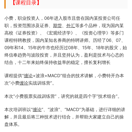
【
课程目录
】
小费，职业投资人，06年进入股市且曾在国内某投资公司任
职，投资范围涉及证券、
期货
、
外汇
等多个品种，现为国内某
高校《证券投资》、《宏观经济学》、《投资心理学》
等多门
课程特聘教授，国内某知名券商的特聘讲师。历
经了06、07、
09年和14、15年的牛市也经历过08年、15年、18年的股灾，始
终信奉趋势与波
段投资，并且坚持认为，盈利是技术与心态的
结合，十二年来始终
保持收益率的稳定，擅长复利增
长
课程提供“
缠论
+波浪+MACD”组合的技术讲解，小费特开办本
次“小费
缠论
实
战训练营”。
本次“小费股票实战训练营”，讲究的就是四个字“技术组合”。
本次培训班以“
缠论
”
、“波浪”、
“MACD”为基础，进行详细的讲
解，并且最后将三种技术进行结合，并帮
助大家建立自己的操
盘体系。