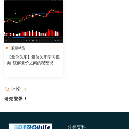
股票精品
【量价关系】量价关系学习视
频-破解量价之间的秘密视频
培课程(共17讲）
评论
0
请先
登录
！
分类资料