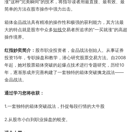
涨”这种“
完美瞬间”的技术，将指导读者用最直接、最有效、最
简
单的方法在股市操作中强力出击。
箱体金品战法具有精准的
操作性和极强的获利能力，其方法
最
大的特点就是股市中众多
短线
交易者所追求的“一买就涨”的高超
操作境界
。
红指妙奕简介：
股市职业投资者，金品战法创始人。从事证券
投资15年
，专职操
盘和教学，潜心研究股票
交易方法。自2008
年起，她对股票箱体突破的起爆点技术进行专题研究，历经10
年，逐渐形成并
完善构建了一套独特的箱体突破擒龙战法——
金品战法。
通过学习您将收获：
1.一套独特的箱体
突破战法，扑捉每段行情的大牛股
2.从股市小白到职业操盘的蜕变。