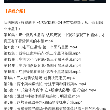
【课程介绍】
我的网盘>投资教学>4名家课程>24股市实战课：从小白到职
业操盘手>
第10集：宏中微观比肩看-认识宏观、中观和微观三种箱体，才
真正有
了看势
抓点的本领.mp4
第11集
：60走
平庄进场-第一个黑马
基因.mp4
第12集：我等庄家筹码齐-第二个黑马基因.mp4
第13集：空间大小心有底
-第三个黑马基因.mp4
第14集：主力悄然备兵戈-第四个黑马基因.mp4
第15集：红肥绿度看量
能-第五个黑马基因.mp4
第1集：三大趋势谈进场-趋势决定态度.mp4
第2集：两个
架构赚钱忙-专注于两种
赚钱架构.m
p4
第3集：中式
箱体有真谛-在A股赚钱必
用中国式箱体.mp4
第4集：通过4种箱体关系知趋势，明进退.mp4
第5集：趋势狂飙线寻箱-箱隔箱专抓主升浪.mp4
第6集：长箱
短箱寻战场-长箱
体和短箱体蕴涵着不同的机会.mp