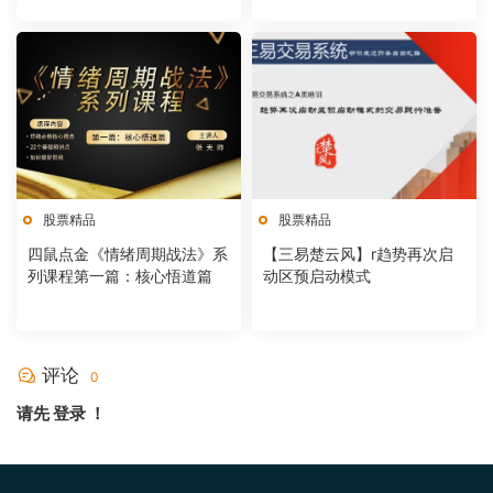
股票精品
股票精品
四鼠点金《情绪周期战法》系
【三易楚云风】r趋势再次启
列课程第一篇：核心悟道篇
动区预启动模式
评论
0
请先
登录
！