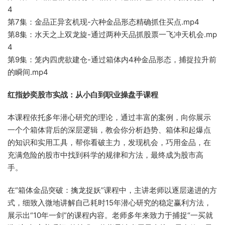
4
第7集：金品正异玄机现-六种金品形态精
确抓住买点.mp4
第8集：水天之上双龙旋-通过两种天品抓股票一飞冲天机会.mp
4
第9集：笼内四虎欲建仓-通过箱体内4种金品形态，捕
捉拉升前
的瞬间.mp4
红指妙奕股市实战：从小白到职业操盘手课程
本课程依托多年潜心研究的理论，通过丰富的案例
，向你展示
一个个箱体背后的深层逻辑，教会你分析趋势、箱体和起爆点
的知
识和实用工具
，帮你看破主力，发现
机会，巧用
金品，在
充满危险的股市中找到科学的规律和方法，最终成为股市高
手。
在“箱体金品
突破：擒龙捉妖”课程中，
主讲老师以逐层递
进的方
式，细致入微地讲解自
己耗时15年潜心研究的
稳定
赢利方法，
展示出“10年
一剑”的课程内容。老师多年来致力于捕
捉“一买就