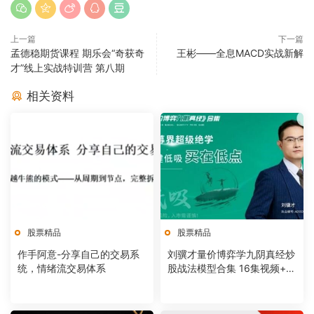
上一篇
下一篇
孟德稳期货课程 期乐会“奇获奇
王彬——全息MACD实战新解
才”线上实战特训营 第八期
相关资料
股票精品
股票精品
作手阿意-分享自己的交易系
刘骥才量价博弈学九阴真经炒
统，情绪流交易体系
股战法模型合集 16集视频+课
件