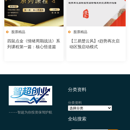
股票精品
股票精品
四鼠点金《情绪周期战法》系
【三易楚云风】r趋势再次启
列课程第一篇：核心悟道篇
动区预启动模式
分类资料
分类资料
-----智超为你投资保驾护航
全站搜索