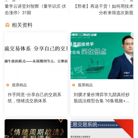
量学云讲堂刘智辉《量学识庄·伏
【邢者】再送干货！如何用技术
击涨停》31期
分析来筛选次新股
相关资料
股票精品
股票精品
作手阿意-分享自己的交易系
刘骥才量价博弈学九阴真经炒
统，情绪流交易体系
股战法模型合集 16集视频+课
件