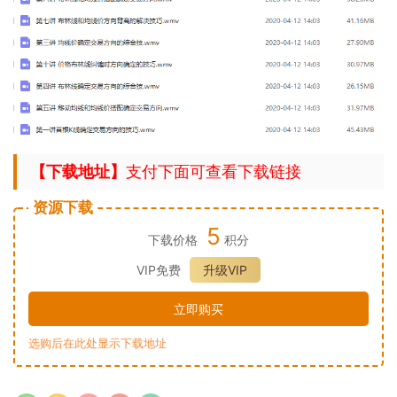
【下载地址】
支付下面可查看下载链接
资源下载
5
下载价格
积分
VIP免费
升级VIP
立即购买
选购后在此处显示下载地址