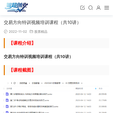
交易方向特训视频培训课程（共10讲）
2022-11-02
股票精品
【课程介绍】
交易方向特训视频培训课程（共10讲）
【课程截图】