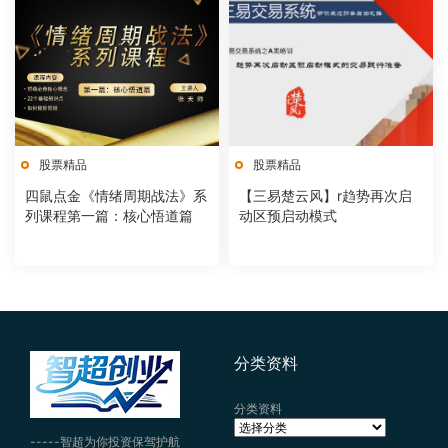
股票精品
股票精品
四鼠点金《情绪周期战法》系
【三易楚云风】r趋势再次启
列课程第一篇：核心悟道篇
动区预启动模式
分类资料
分类资料
-----智超为你投资保驾护航