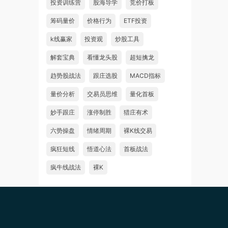
投资训练营
股海导学
竞价打板
筹码量价
价格行为
ETF投资
k线赢家
投资观
炒股工具
解套宝典
看懂龙头股
超短擒龙
趋势股战法
跟庄选股
MACD指标
量价分析
交易员思维
量化首板
妙手跟庄
涨停制胜
猎庄有术
六势操盘
情绪周期
裸K线交易
疯狂短线
悟道心法
首板战法
疯牛线战法
裸K