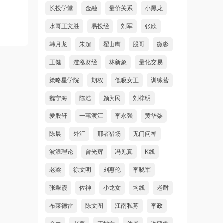
长投学堂
金融
量价关系
小黑龙
水哥王文胜
易投经
刘军
张欣
韩月龙
朱超
翟山鹰
股哥
微淼
王健
澄泓财经
林新象
量化交易
策略星学院
期权
低吸女王
训练营
魏宁海
陈浩
颜为民
刘梓明
爱股轩
一苇渡江
李永强
黄华柒
陈晨
外汇
邢者猎场
无门问禅
波浪理论
曾光辉
冯见真
K线
老梁
徐文明
刘惠伦
李晓军
张翠霞
佐神
小龙女
均线
老耐
布莱德雷
陈文图
江南私募
李政