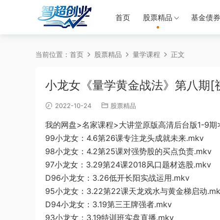
首页
股票精品
基金债
当前位置：
首页
股票精品
量学课程
正文
小龙女《量学黄金战法》第八期[
2022-10-24
股票精品
我的网盘>名家课程>大讲堂原版高清后台版1-9期>
99小龙女：4.6第2
6课专注龙头
成就
未来.mkv
98小龙女：4.2第
25课对强势股的买点负责.mkv
97小龙女：3.29第24课2018风口题材选股.mkv
D96小龙女：3.26低开长阳
实战运用.mkv
95
小
龙女：3.22第22课天
龙戏水与黄金梯启动
.m
D9
4小龙女：3.19
第三王牌强者.mk
v
93小龙
女：3.19特训班实盘直播.mkv