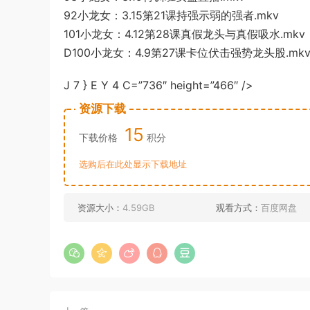
92小龙女：3.15第21课持强示弱的强者.mkv
101小龙女：4.12第28课真假龙头与真假吸水.mkv
D100小龙女：
4.9第27课卡位伏击强势龙头股.mk
J 7 } E Y 4
C=”736″ height=”466″ />
资源下载
15
下载价格
积分
选购后在此处显示下载地址
资源大小：
4.59GB
观看方式：
百度网盘