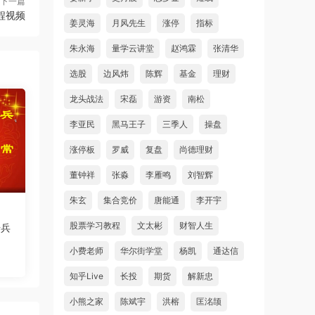
下一篇
程视频
姜灵海
月风先生
涨停
指标
朱永海
量学云讲堂
赵鸿霖
张清华
选股
边风炜
陈辉
基金
理财
龙头战法
宋磊
游资
南松
李亚民
黑马王子
三季人
操盘
涨停板
罗威
复盘
尚德理财
董钟祥
张淼
李雁鸣
刘智辉
朱玄
集合竞价
唐能通
李开宇
股票学习教程
文太彬
财智人生
骑兵
小费老师
华尔街学堂
杨凯
通达信
知乎Live
长投
期货
解新忠
小熊之家
陈斌宇
洪榕
匡洺颉