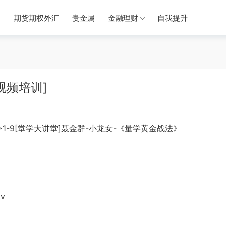
券
期货期权外汇
贵金属
金融理财
自我提升
视频培训]
1-9[堂学大讲堂]聂金群-小龙女-《
量学
黄金战法》
k
v