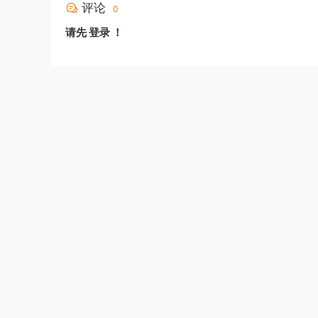
评论
0
请先
登录
！