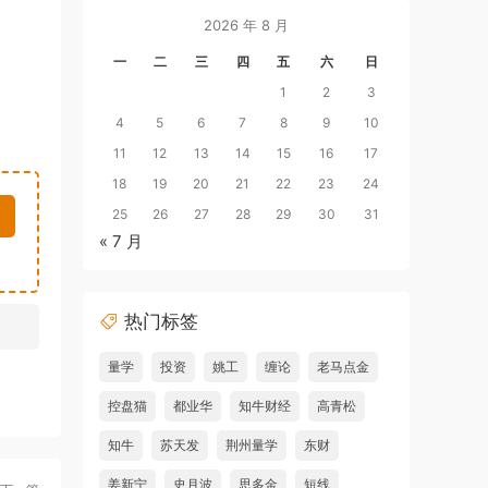
2026 年 8 月
一
二
三
四
五
六
日
1
2
3
4
5
6
7
8
9
10
11
12
13
14
15
16
17
18
19
20
21
22
23
24
25
26
27
28
29
30
31
« 7 月
热门标签
量学
投资
姚工
缠论
老马点金
控盘猫
都业华
知牛财经
高青松
知牛
苏天发
荆州量学
东财
姜新宁
史月波
思多金
短线