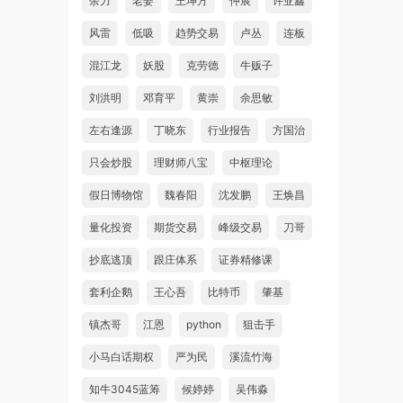
余力
老姜
王坤方
仲展
许亚鑫
风雷
低吸
趋势交易
卢丛
连板
混江龙
妖股
克劳德
牛贩子
刘洪明
邓育平
黄崇
余思敏
左右逢源
丁晓东
行业报告
方国治
只会炒股
理财师八宝
中枢理论
假日博物馆
魏春阳
沈发鹏
王焕昌
量化投资
期货交易
峰级交易
刀哥
抄底逃顶
跟庄体系
证券精修课
套利企鹅
王心吾
比特币
肇基
镇杰哥
江恩
python
狙击手
小马白话期权
严为民
溪流竹海
知牛3045蓝筹
候婷婷
吴伟淼