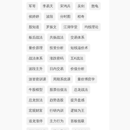
军哥
李易天
宋鸿兵
吴剑
憨龟
侯婷婷
波段
分时图
程奇
股知道
罗振文
江湖学堂
均线理论
板后战法
共振战法
交易体系
量价原理
投资分析
短线溢价术
战法体系
涨跌密码
五K战法
波段主升
日内交易
价值分析
游资密训课
周期系统课
量价博弈学
牛股模型
股票估值法
总龙战法
总龙技法
趋势选股
提升盘感
宏观财富
行研内训
逻辑为王
追龙涨停
主力行为
首板低吸