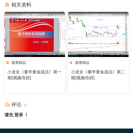
相关资料
股票精品
股票精品
小龙女《量学黄金战法》第一
小龙女《量学黄金战法》第二
期[视频培训]
期[视频培训]
评论
0
请先
登录
！