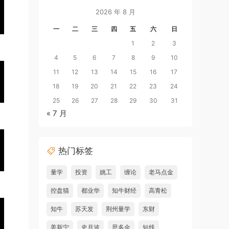
2026 年 8 月
一
二
三
四
五
六
日
1
2
3
4
5
6
7
8
9
10
11
12
13
14
15
16
17
18
19
20
21
22
23
24
25
26
27
28
29
30
31
« 7 月
热门标签
量学
投资
姚工
缠论
老马点金
控盘猫
都业华
知牛财经
高青松
知牛
苏天发
荆州量学
东财
姜新宁
史月波
思多金
短线