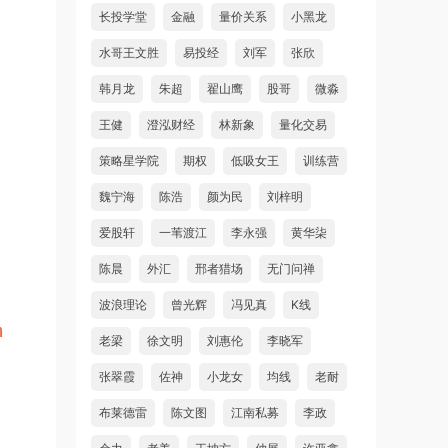
长投学堂
金融
量价关系
小黑龙
水哥王文胜
易投经
刘军
张欣
韩月龙
朱超
翟山鹰
股哥
微淼
王健
澄泓财经
林新象
量化交易
策略星学院
期权
低吸女王
训练营
魏宁海
陈浩
颜为民
刘梓明
爱股轩
一苇渡江
李永强
黄华柒
陈晨
外汇
邢者猎场
无门问禅
波浪理论
曾光辉
冯见真
K线
老梁
徐文明
刘惠伦
李晓军
张翠霞
佐神
小龙女
均线
老耐
布莱德雷
陈文图
江南私募
李政