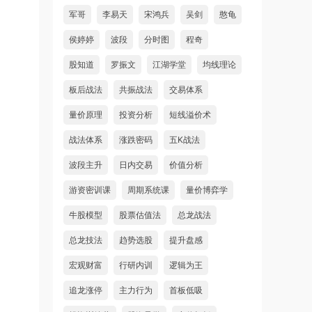
军哥
李易天
宋鸿兵
吴剑
憨龟
侯婷婷
波段
分时图
程奇
股知道
罗振文
江湖学堂
均线理论
板后战法
共振战法
交易体系
量价原理
投资分析
短线溢价术
战法体系
涨跌密码
五K战法
波段主升
日内交易
价值分析
游资密训课
周期系统课
量价博弈学
牛股模型
股票估值法
总龙战法
总龙技法
趋势选股
提升盘感
宏观财富
行研内训
逻辑为王
追龙涨停
主力行为
首板低吸