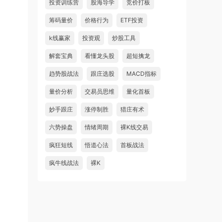
投资训练营
股海导学
竞价打板
筹码量价
价格行为
ETF投资
k线赢家
投资观
炒股工具
解套宝典
看懂龙头股
超短擒龙
趋势股战法
跟庄选股
MACD指标
量价分析
交易员思维
量化首板
妙手跟庄
涨停制胜
猎庄有术
六势操盘
情绪周期
裸K线交易
疯狂短线
悟道心法
首板战法
疯牛线战法
裸K