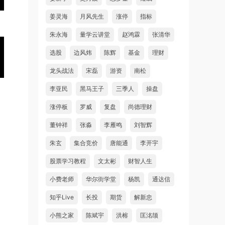
姜灵海
月风先生
涨停
指标
朱永海
量学云讲堂
赵鸿霖
张清华
选股
边风炜
陈辉
基金
理财
龙头战法
宋磊
游资
南松
李亚民
黑马王子
三季人
操盘
涨停板
罗威
复盘
尚德理财
董钟祥
张淼
李雁鸣
刘智辉
朱玄
集合竞价
唐能通
李开宇
股票学习教程
文太彬
财智人生
小费老师
华尔街学堂
杨凯
通达信
知乎Live
长投
期货
解新忠
小熊之家
陈斌宇
洪榕
匡洺颉