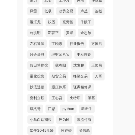
余力
老姜
王坤方
仲展
许亚鑫
风雷
低吸
趋势交易
卢丛
连板
混江龙
妖股
克劳德
牛贩子
刘洪明
邓育平
黄崇
余思敏
左右逢源
丁晓东
行业报告
方国治
只会炒股
理财师八宝
中枢理论
假日博物馆
魏春阳
沈发鹏
王焕昌
量化投资
期货交易
峰级交易
刀哥
抄底逃顶
跟庄体系
证券精修课
套利企鹅
王心吾
比特币
肇基
镇杰哥
江恩
python
狙击手
小马白话期权
严为民
溪流竹海
知牛3045蓝筹
候婷婷
吴伟淼