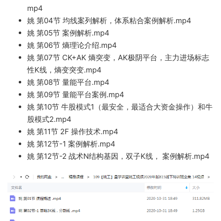
mp4
姚 第04节 均
线案列解析，体
系粘合案例解析.mp
4
姚 第05节 案例解析.mp4
姚 第06节 熵理论介绍.mp4
姚 第07节 CK+AK 熵
突变，AK极阴平台，
主力进场标志
性K线，熵变突变.mp4
姚 第08节 量能平台
.mp4
姚 第09节 量能平台案例.mp4
姚 第10节 牛股模式1（最安全，最适合大
资金操作）和牛
股模式2.mp4
姚 第11节 2F 操作技术.mp4
姚 第12节-1 案例解析
.mp4
姚 第12节-2 战术N结构基因，双子K线， 案例
解析.mp4