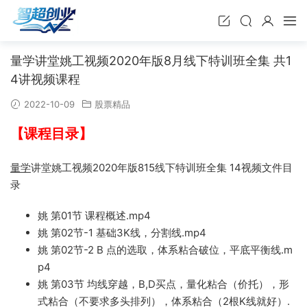
量学讲堂姚工视频2020年版8月线下特训班全集 共1
4讲视频课程
2022-10-09
股票精品
【课程目录】
量学
讲堂姚工视频2020年版815线下特训班全集 14视频文件目
录
姚 第01节 课程概述.mp4
姚 第02节-1 基础3K线，分割线.mp4
姚 第02节-2 B 点的选取，体系粘合破位，平底平衡线.m
p4
姚 第03节 均线穿越，B,D买点，
量化粘合（价托），形
式
粘合（不要求多头排
列），体系粘合（2根K线
就好）.