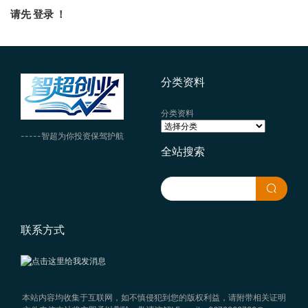
请先
登录
！
分类资料
分类资料
-----智超为你投资保驾护航
全站搜索
联系方式
本站内容均收集于互联网，如不慎侵犯到您的版权利益，请附带相关证明