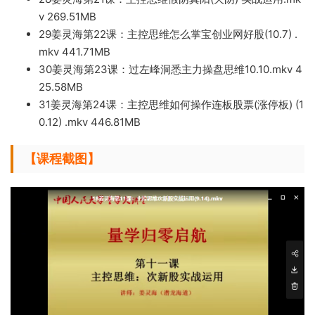
v 269.51MB
29姜灵海
第22课：主控
思维怎么掌宝创业网好股(10.7) .
mkv 4
41
.71MB
30姜灵海第23课：过左峰洞悉主力操
盘思维10.10.mkv 4
25.58MB
31姜灵海第24课：主控思维如何操作连板股票(涨停板) (1
0.12)
.mkv 4
46.81MB
【课程截图】