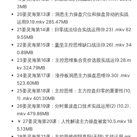
3MB
20姜灵海
第13课：洞悉主力操
盘穴位和操盘
异动的实战
运用9.19.mk
v 285.47MB
21姜
灵海第14课：归零战法
综合
实战运用(9.23) .mkv 62
9
.55M
B
22姜灵海第15课：
量学
主控思维缺口战
法(9.26
) .mkv 34
0.89MB
23姜灵海第16课：主控思维集合竞价选股实战运(9.28.m
kv 324.79MB
24姜灵海第17课：涨停
板洞悉主力操盘思维(9
.
30) .mkv
52
3.60MB
25姜灵海第18课：主控思维：主力控盘归零的重要性(10.
1) .mkv 401.30MB
26姜灵海第19课
：分时量波盘口技术实战运用(2) (10.2) .
mkv 479.86
MB
￥ 27姜灵海第20课：人性解读主力操盘被套10.5.mkv 18
5.13MB
28姜灵海第21课：主控思维假阴真
阳(天阴) 实战运用.mk