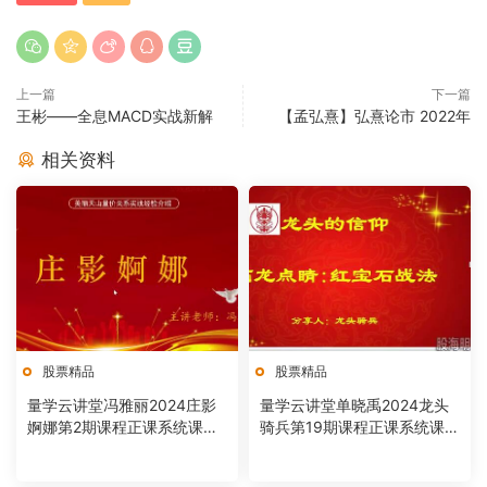
上一篇
下一篇
王彬——全息MACD实战新解
【孟弘熹】弘熹论市 2022年
相关资料
股票精品
股票精品
量学云讲堂冯雅丽2024庄影
量学云讲堂单晓禹2024龙头
婀娜第2期课程正课系统课
骑兵第19期课程正课系统课
+收评 共53视频
+收评 共36视频