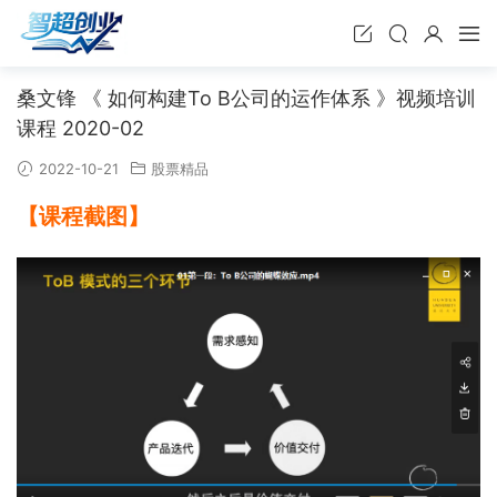
桑文锋 《 如何构建To B公司的运作体系 》视频培训
课程 2020-02
2022-10-21
股票精品
【课程截图】