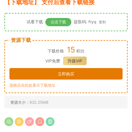
【
下载地址】 支付后查看下载链接
试看下载
提取码: fryq
点击下载
复制
资源下载
15
下载价格
积分
VIP免费
升级VIP
立即购买
选购后在此处显示下载地址
资源大小：
932.25MB