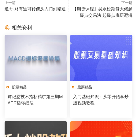
上一篇
下一篇
道哥·财有道可转债从入门到精通
【期货课程】吴永松期货大佬起
爆点交易法 起爆点底层逻辑
相关资料
股票精品
股票精品
谭记恩技术指标精讲第三期M
入门基础知识：从零开始学炒
ACD指标战法
股视频教程