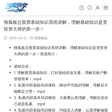
独孤板总股票基础知识系统讲解，理解基础知识是变
投资大师的第一步！
2025-02-21
股票精品
独孤板总股票基础知识系统讲解，理解基础知识是变投资
大师的第一步！资源简介：
课程目录：
1. 理解股票基础知识，打好基础前途无量，理解后账户翻
倍很简
单！.mp4
2. 私募内部基础培训课程，移动平均线的理解，理解后才
能断定大
势！.
mp4
3. 私募内部基本
培训教程，大家要认真
理解，理解后
你自
己就是私募。.mp4
4. 私募内部基础培训教程，均线深入讲解，认真理解做股