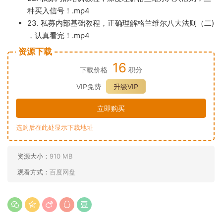
种买入信号！.mp4
23. 私募内部基础教程，正确理解格兰维尔八大法则（二)
，认真看完！.mp4
资源下载
16
下载价格
积分
VIP免费
升级VIP
立即购买
选购后在此处显示下载地址
资源大小：
910 MB
观看方式：
百度网盘