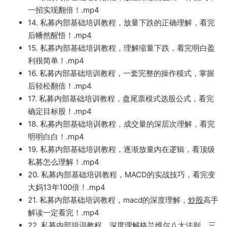
一招实现翻倍！.mp4
14. 私募内部基础培训教
程，放量下跌的正确理解，看完
后幡然醒悟！.mp4
15. 私募内部基础培训教程，理解缩量下跌，看完明白盈
利很简单！.mp4
16. 私募内部基础培训教程，一套完整的操作模式
，掌握
后轻松翻倍！.mp4
17. 私募
内部基础培训教程，盘尾票模式选股公式，看完
确定目标股！.mp4
18. 私募内部基础培训教程，成交量的深
层次理解，看完
明明白白！.mp4
19. 私募内部基础培训教程，逐渐放量内在逻辑，看顶级
私募怎么理解！.mp4
20. 私募内部基础培训教程，MACD的实战技巧，看完变
大妈1
3年100倍！.mp
4
21. 私募内部基础培训教程，macd的深度理解，
炒股
高手
解读一定看完！.mp4
22. 私募内部培训教程
，深度理解格兰维尔八大法则，三