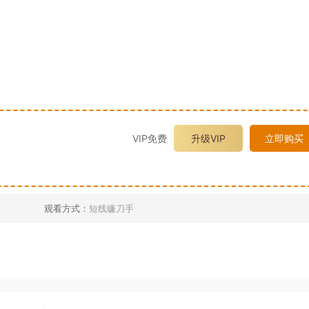
VIP免费
升级VIP
立即购买
观看方式：
短线镰刀手