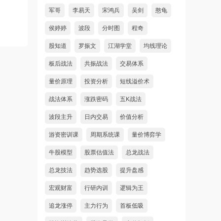
军哥
李易天
宋鸿兵
吴剑
憨龟
侯婷婷
波段
分时图
程奇
股知道
罗振文
江湖学堂
均线理论
板后战法
共振战法
交易体系
量价原理
投资分析
短线溢价术
战法体系
涨跌密码
五K战法
波段主升
日内交易
价值分析
游资密训课
周期系统课
量价博弈学
牛股模型
股票估值法
总龙战法
总龙技法
趋势选股
提升盘感
宏观财富
行研内训
逻辑为王
追龙涨停
主力行为
首板低吸