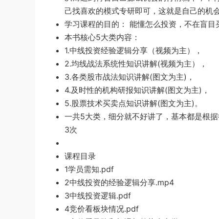
己
找喜
欢的模式专研即
可，这就是
自己的机
学习课程的目的： 能懂怎
么投资，不在盲目
本书核心5大类内容：
1.中线投资经验逻辑分享（视频为主），
2.均线战法系统性
知识讲解(视频为主），
3.各类股
市战法知识讲解(图文为主)，
4.及时性的机构研报知
识讲解(图文为主
)，
5.股票技
术买卖
点知识讲解
(图文为
主)。
一共5大类
，细分就不
好讲了，基本都是根据
3次
课程目录
1学员需知
.pdf
2中线投资的经验逻辑分享.
mp4
3中线投资逻辑.p
df
4竞价
看板块情况.
pdf