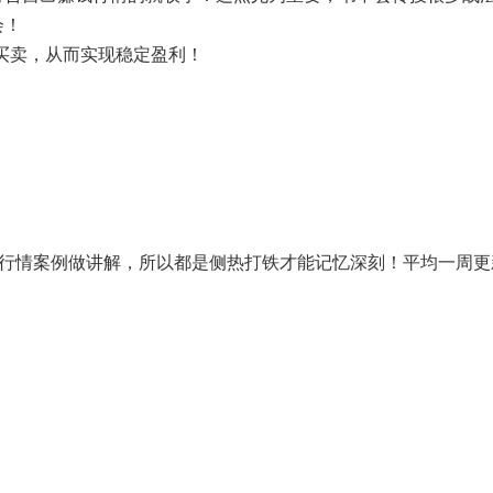
会！
买卖，从而实现
稳定盈
利！
行情案
例做讲解，所以
都是侧热打铁才能记忆深刻！平均一周更新