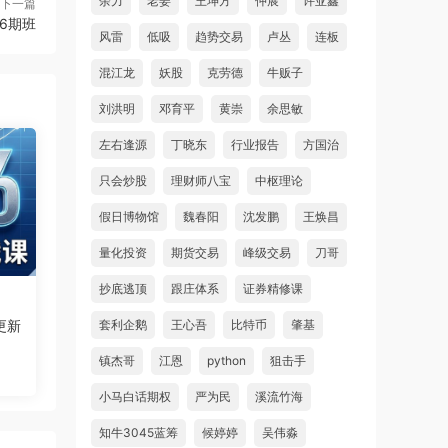
余力
老姜
王坤方
仲展
许亚鑫
下一篇
6期班
风雷
低吸
趋势交易
卢丛
连板
混江龙
妖股
克劳德
牛贩子
刘洪明
邓育平
黄崇
余思敏
左右逢源
丁晓东
行业报告
方国治
只会炒股
理财师八宝
中枢理论
假日博物馆
魏春阳
沈发鹏
王焕昌
量化投资
期货交易
峰级交易
刀哥
抄底逃顶
跟庄体系
证券精修课
套利企鹅
王心吾
比特币
肇基
更新
镇杰哥
江恩
python
狙击手
小马白话期权
严为民
溪流竹海
知牛3045蓝筹
候婷婷
吴伟淼