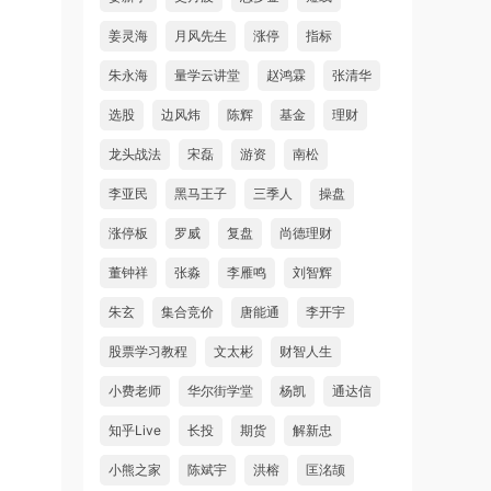
姜灵海
月风先生
涨停
指标
朱永海
量学云讲堂
赵鸿霖
张清华
选股
边风炜
陈辉
基金
理财
龙头战法
宋磊
游资
南松
李亚民
黑马王子
三季人
操盘
涨停板
罗威
复盘
尚德理财
董钟祥
张淼
李雁鸣
刘智辉
朱玄
集合竞价
唐能通
李开宇
股票学习教程
文太彬
财智人生
小费老师
华尔街学堂
杨凯
通达信
知乎Live
长投
期货
解新忠
小熊之家
陈斌宇
洪榕
匡洺颉