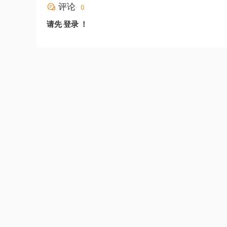
评论
0
请先
登录
！