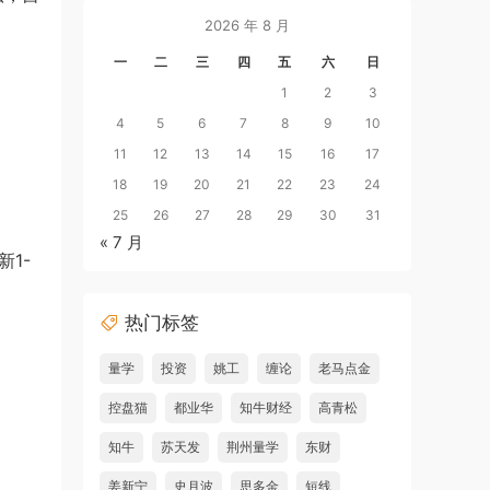
2026 年 8 月
一
二
三
四
五
六
日
1
2
3
4
5
6
7
8
9
10
11
12
13
14
15
16
17
18
19
20
21
22
23
24
25
26
27
28
29
30
31
« 7 月
1-
热门标签
量学
投资
姚工
缠论
老马点金
控盘猫
都业华
知牛财经
高青松
知牛
苏天发
荆州量学
东财
姜新宁
史月波
思多金
短线