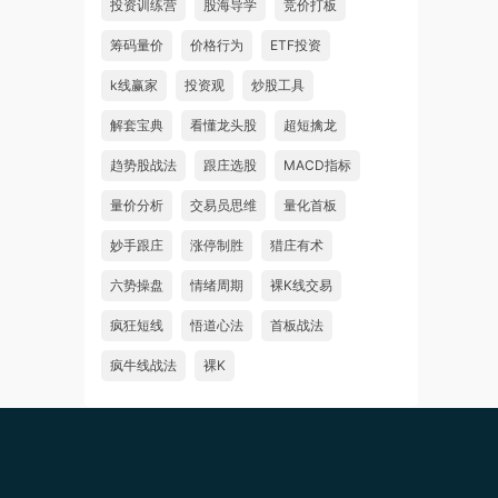
投资训练营
股海导学
竞价打板
筹码量价
价格行为
ETF投资
k线赢家
投资观
炒股工具
解套宝典
看懂龙头股
超短擒龙
趋势股战法
跟庄选股
MACD指标
量价分析
交易员思维
量化首板
妙手跟庄
涨停制胜
猎庄有术
六势操盘
情绪周期
裸K线交易
疯狂短线
悟道心法
首板战法
疯牛线战法
裸K