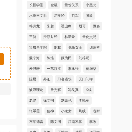
长投学堂
金融
量价关系
小黑龙
水哥王文胜
易投经
刘军
张欣
韩月龙
朱超
翟山鹰
股哥
微淼
王健
澄泓财经
林新象
量化交易
策略星学院
期权
低吸女王
训练营
魏宁海
陈浩
颜为民
刘梓明
爱股轩
一苇渡江
李永强
黄华柒
陈晨
外汇
邢者猎场
无门问禅
波浪理论
曾光辉
冯见真
K线
老梁
徐文明
刘惠伦
李晓军
张翠霞
佐神
小龙女
均线
老耐
布莱德雷
陈文图
江南私募
李政