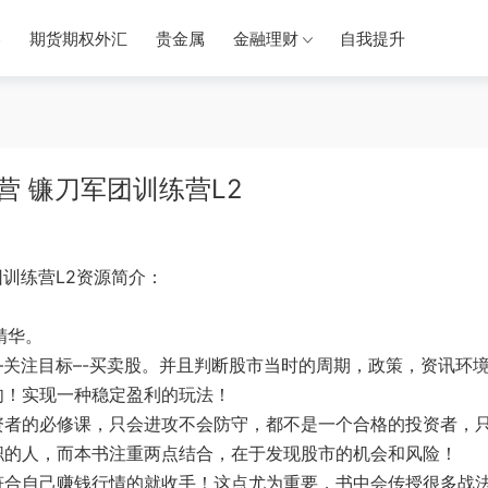
券
期货期权外汇
贵金属
金融理财
自我提升
营 镰刀军团训练营L2
团训练营L2资源简介：
精华。
–关注目
标–
-买卖股。并且
判断
股
市当时的周期，政策，
资讯环
肉！实现一种稳定盈利的玩法！
资
者的必修
课，只会进攻不会防守，都不是一个
合格的投资者，
职
的人，
而本书注重两点结
合，
在于发现
股
市的机会和风
险！
符合自己赚
钱行情的就收手！这点尤为重要，
书中会传授很多战