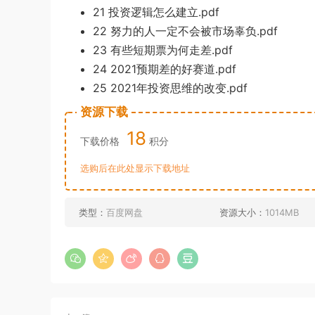
2
1 投资逻辑
怎
么建
立.pd
f
22 努
力的人一定不会被市场辜负.pdf
23 有些短期票为何走差.pdf
24 2021预期差的好赛道.pdf
25 2021年
投资思维的改变.pdf
资源下载
18
下载价格
积分
选购后在此处显示下载地址
类型：
百度网盘
资源大小：
1014MB