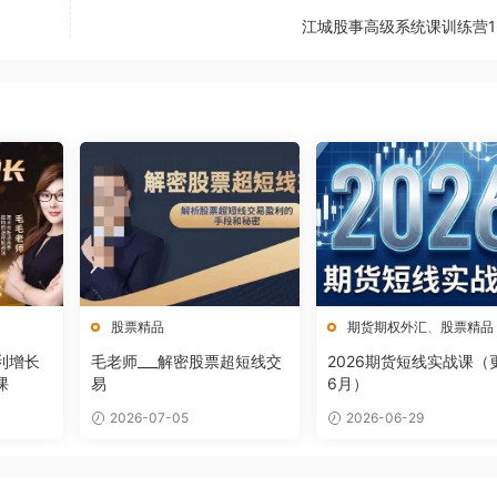
江城股事高级系统课训练营1
股票精品
期货期权外汇
、
股票精品
利增长
毛老师___解密股票超短线交
2026期货短线实战课（
课
易
6月）
2026-07-05
2026-06-29