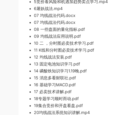
5竞价看风
险和机遇加趋势卖点学习.mp4
6屠妖战法.mp4
07 均线战法代码.docx
07 均线战法
代码.d
ocx
08 一些盘面的量化指标.
pdf
09 均线
战法
应用说明.pdf
10 二 ，分时图必卖技术学习.pdf
11 K
线和分时图必卖技术学习
.p
df
1
2 均线战法安装.
pdf
1
3 固定电池知识学
习.pdf
14 磷酸铁知识学习1.19晚.pdf
15 消息多看财联社.pdf
16
基础学习MACD.pdf
17
必卖技术讲解.pdf
18专题学习顺时而动
.pdf
19集合竞价和开盘看盘
.pdf
20均线战法系统知
识
讲解.mp4