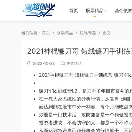
首页
股票精品
基金债
当前位置：
首页
股票精品
短线专题
正文
2021神棍镰刀哥 短线镰刀手训练
2022-10-23
股票精品
2021神棍镰刀哥
短线
镰刀手训练营 镰刀军
镰刀军团训练营L2，是刀哥多年股市奋斗的
在于教大家系统性的分析行情，从复盘-选
股
而达到
能在股市中分一杯羹，每个月能吃
点
炒股是一
门技
术活，攻防
兼备是
一
个稳健投
投资
者进
攻，不会防守的人，都是一个不称
从而达到符合自己赚
钱机会的行情就干，
不