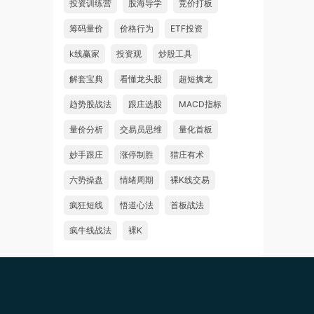
投资训练营
股海导学
竞价打板
筹码量价
价格行为
ETF投资
k线赢家
投资观
炒股工具
解套宝典
看懂龙头股
超短擒龙
趋势股战法
跟庄选股
MACD指标
量价分析
交易员思维
量化首板
妙手跟庄
涨停制胜
猎庄有术
六势操盘
情绪周期
裸K线交易
疯狂短线
悟道心法
首板战法
疯牛线战法
裸K