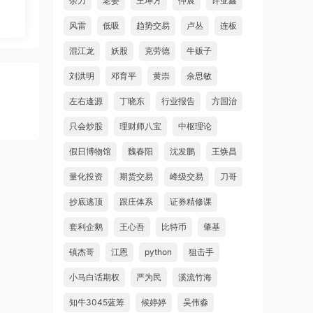
余力
老姜
王坤方
仲展
许亚鑫
风雷
低吸
趋势交易
卢丛
连板
混江龙
妖股
克劳德
牛贩子
刘洪明
邓育平
黄崇
余思敏
左右逢源
丁晓东
行业报告
方国治
只会炒股
理财师八宝
中枢理论
假日博物馆
魏春阳
沈发鹏
王焕昌
量化投资
期货交易
峰级交易
刀哥
抄底逃顶
跟庄体系
证券精修课
套利企鹅
王心吾
比特币
肇基
镇杰哥
江恩
python
狙击手
小马白话期权
严为民
溪流竹海
知牛3045蓝筹
候婷婷
吴伟淼