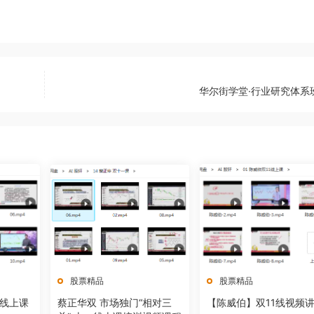
华尔街学堂·行业研究体系
股票精品
股票精品
一线上课
蔡正华双 市场独门“相对三
【陈威伯】双11线视频