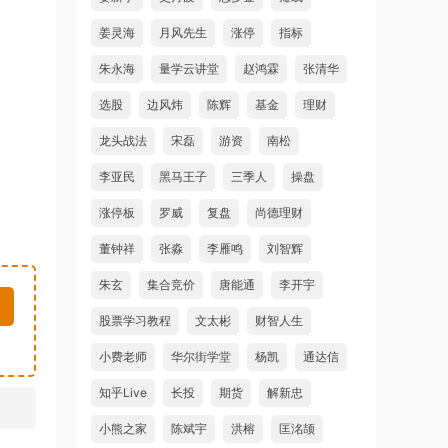
姜灵海
月风先生
涨停
指标
朱永海
量学云讲堂
赵鸿霖
张清华
选股
边风炜
陈辉
基金
理财
龙头战法
宋磊
游资
南松
李亚民
黑马王子
三季人
操盘
涨停板
罗威
复盘
尚德理财
董钟祥
张淼
李雁鸣
刘智辉
朱玄
集合竞价
唐能通
李开宇
股票学习教程
文太彬
财智人生
小费老师
华尔街学堂
杨凯
通达信
知乎Live
长投
期货
解新忠
小熊之家
陈斌宇
洪榕
匡洺颉