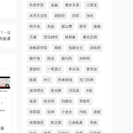
长投学堂
金融
量价关系
小黑龙
水哥王文胜
易投经
刘军
张欣
韩月龙
朱超
翟山鹰
股哥
微淼
下一篇
王健
澄泓财经
林新象
量化交易
班级课
策略星学院
期权
低吸女王
训练营
魏宁海
陈浩
颜为民
刘梓明
爱股轩
一苇渡江
李永强
黄华柒
陈晨
外汇
邢者猎场
无门问禅
波浪理论
曾光辉
冯见真
K线
老梁
徐文明
刘惠伦
李晓军
张翠霞
佐神
小龙女
均线
老耐
布莱德雷
陈文图
江南私募
李政
讲座