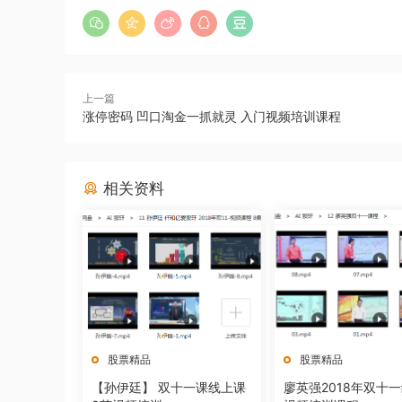
上一篇
涨停密码 凹口淘金一抓就灵 入门视频培训课程
相关资料
股票精品
股票精品
【孙伊廷】 双十一课线上课
廖英强2018年双十