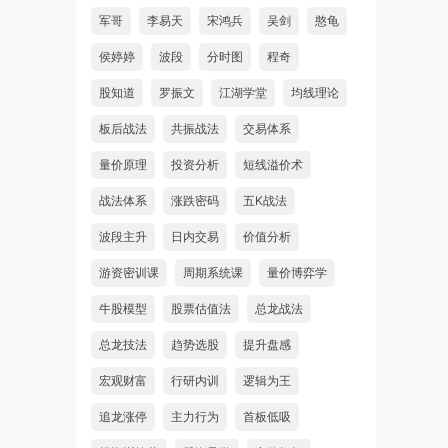
军哥
李易天
宋鸿兵
吴剑
憨龟
侯婷婷
波段
分时图
程奇
股知道
罗振文
江湖学堂
均线理论
板后战法
共振战法
交易体系
量价原理
投资分析
短线溢价术
战法体系
涨跌密码
五K战法
波段主升
日内交易
价值分析
游资密训课
周期系统课
量价博弈学
牛股模型
股票估值法
总龙战法
总龙技法
趋势选股
提升盘感
宏观财富
行研内训
逻辑为王
追龙涨停
主力行为
首板低吸