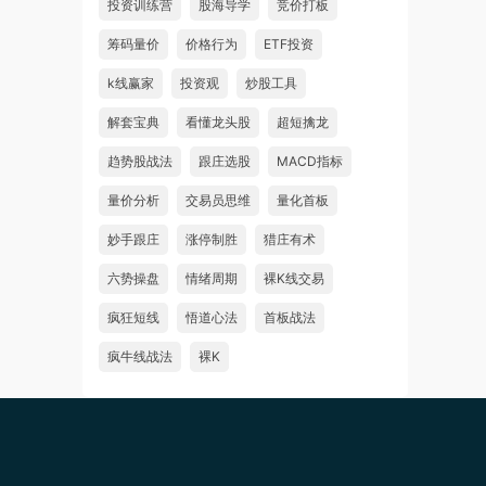
投资训练营
股海导学
竞价打板
筹码量价
价格行为
ETF投资
k线赢家
投资观
炒股工具
解套宝典
看懂龙头股
超短擒龙
趋势股战法
跟庄选股
MACD指标
量价分析
交易员思维
量化首板
妙手跟庄
涨停制胜
猎庄有术
六势操盘
情绪周期
裸K线交易
疯狂短线
悟道心法
首板战法
疯牛线战法
裸K