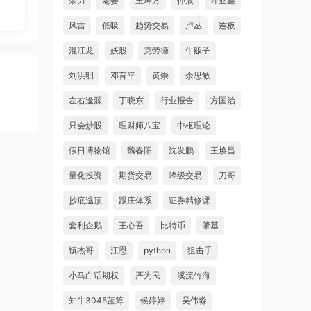
余力
老姜
王坤方
仲展
许亚鑫
风雷
低吸
趋势交易
卢丛
连板
混江龙
妖股
克劳德
牛贩子
刘洪明
邓育平
黄崇
余思敏
左右逢源
丁晓东
行业报告
方国治
只会炒股
理财师八宝
中枢理论
假日博物馆
魏春阳
沈发鹏
王焕昌
量化投资
期货交易
峰级交易
刀哥
抄底逃顶
跟庄体系
证券精修课
套利企鹅
王心吾
比特币
肇基
镇杰哥
江恩
python
狙击手
小马白话期权
严为民
溪流竹海
知牛3045蓝筹
候婷婷
吴伟淼