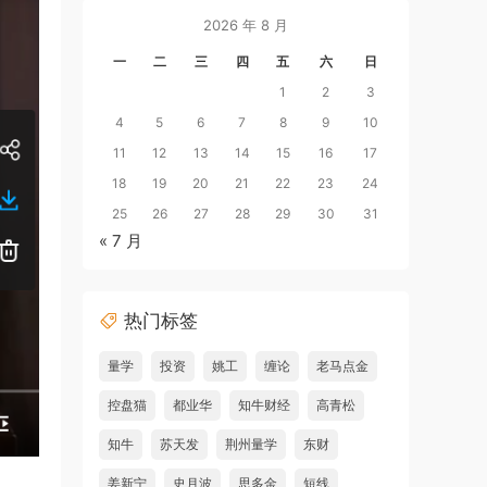
2026 年 8 月
一
二
三
四
五
六
日
1
2
3
4
5
6
7
8
9
10
11
12
13
14
15
16
17
18
19
20
21
22
23
24
25
26
27
28
29
30
31
« 7 月
热门标签
量学
投资
姚工
缠论
老马点金
控盘猫
都业华
知牛财经
高青松
知牛
苏天发
荆州量学
东财
姜新宁
史月波
思多金
短线