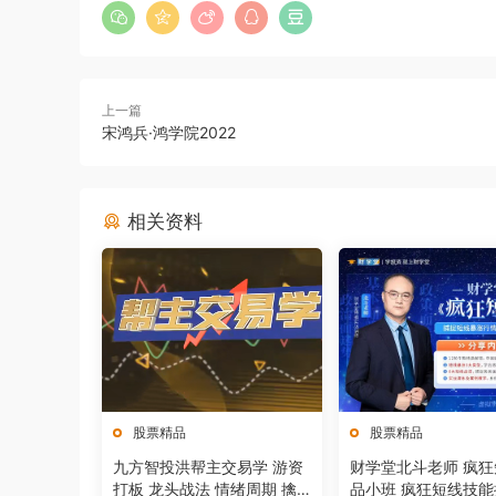
上一篇
宋鸿兵·鸿学院2022
相关资料
股票精品
股票精品
九方智投洪帮主交易学 游资
财学堂北斗老师 疯
打板 龙头战法 情绪周期 擒
品小班 疯狂短线技能