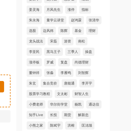
姜灵海
月风先生
涨停
指标
朱永海
量学云讲堂
赵鸿霖
张清华
选股
边风炜
陈辉
基金
理财
龙头战法
宋磊
游资
南松
李亚民
黑马王子
三季人
操盘
涨停板
罗威
复盘
尚德理财
董钟祥
张淼
李雁鸣
刘智辉
朱玄
集合竞价
唐能通
李开宇
股票学习教程
文太彬
财智人生
小费老师
华尔街学堂
杨凯
通达信
知乎Live
长投
期货
解新忠
小熊之家
陈斌宇
洪榕
匡洺颉