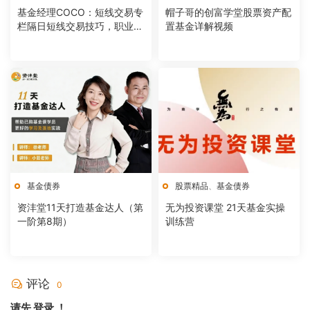
基金经理COCO：短线交易专
帽子哥的创富学堂股票资产配
栏隔日短线交易技巧，职业交
置基金详解视频
易员教你做短线
基金债券
股票精品
、
基金债券
资沣堂11天打造基金达人（第
无为投资课堂 21天基金实操
一阶第8期）
训练营
评论
0
请先
登录
！