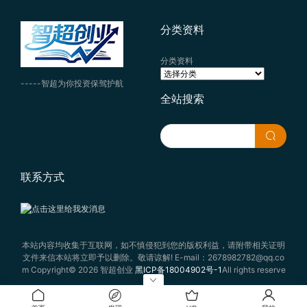
分类资料
分类资料
-----智超为你投资保驾护航
全站搜索
联系方式
本站内容均收集于互联网，如不慎侵犯到您的版权利益，请附带相关证明
文件来信本站将立即予以删除。敬请谅解! E-mail：2678982782@qq.co
m Copyright© 2026 智超创业
黑ICP备18004902号-1
All rights reserve
d