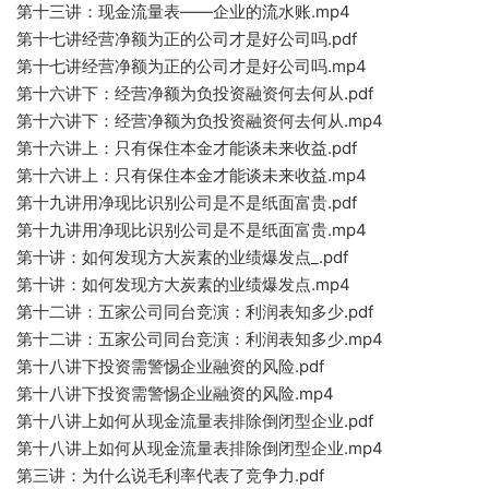
第十三讲：现金流量表——企业的流水账.mp4
第
十七讲经营净额为正的公司才是好公司吗.pdf
第十七讲经营
净额为正的公司才是好公司吗.mp4
第十六讲下：经营净额为负投资融资何去何从.pdf
第十六讲下：经营净额为负投资融
资何去
何从.mp4
第十六讲上：只有保住本金才能谈未来收益.pdf
第十六讲上：只有保住本金才能谈未来收益.mp4
第十
九讲用净现比识别公司是不是纸
面富贵
.pdf
第十九讲用净现比识
别公司是不是纸面富贵.mp4
第十讲：如何发现方大炭素的业绩爆发点
_.pdf
第十讲：如何发现方大炭素的业绩爆发点.mp4
第十二
讲：五家公司同台竞演：利润
表知多少.pdf
第十二讲：五家公司同台竞演：利润
表知
多少.mp4
第十八
讲下投资需警惕企业融资的风险.pdf
第十八讲下投资需警惕企业融资的风险.mp4
第十八讲上如何从现金流量表排除倒闭型企业.pdf
第十八讲上如何从现金流量表排除倒闭型企业.mp4
第三讲：为什么说毛
利
率代表了竞争力.pdf