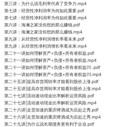
第三讲：为什么说毛利率代表了竞争力.mp
4
第七讲
：经营性净利润率为何如此重要.pdf
第七讲：经营性净利润率为何如此重要.mp4
第六讲：海澜之家没你想的那么赚钱.pdf
第六讲：海澜之家没你想的那么赚钱.mp4
第九讲：从
经营性净利润增长率看未来.pdf
第九讲：从经营性
净利润增长率看未来.mp4
第二十一讲如何理解资产=负债
+所有
者权益.pdf
第二十一讲如何理解
资产=负债
+所有者
权益.mp4
第二十一讲如何理解资产=负债+所
有者权益(1) .pdf
第二十一讲如何理解资产=负债+所有者权益(1).mp4
第二十五讲|提高存货周转率才能看到股
价上涨.pdf
第二十五讲|提高存货周转率才能看到股价上涨.mp4
第二十七讲|流动速动现
金比率解析
运营风险.pd
f
第二十七讲|流动速动现金
比率解析运
营风险.mp4
第
二十六讲|走货加速的重庆啤酒成为后起
之秀.
pdf
第二十六
讲|走货
加速的重庆啤酒成为后起之秀.mp4
第二十九讲|为什么说长期
债务更有利于企业.pdf