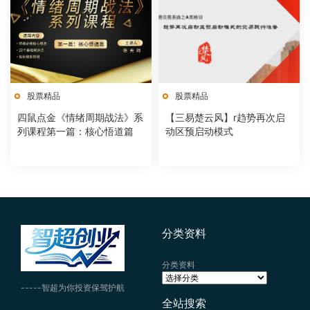
股票精品
股票精品
四鼠点金《情绪周期战法》系
【三易楚云风】r趋势再次启
列课程第一篇：核心悟道篇
动区预启动模式
分类资料
分类资料
-----智超为你投资保驾护航
全站搜索