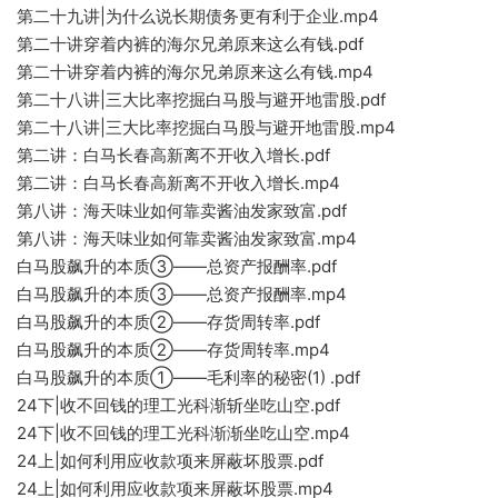
第二十九讲|为什么说长期债务
更有利于企业.mp4
第二十讲穿着内裤的海尔兄弟原来这么有钱
.pdf
第二十讲穿着内
裤的海尔兄弟原来这么有钱
.mp4
第二十八讲|三大比率
挖掘白马股与避开地雷股.pdf
第二十八讲|三大比率挖掘白马股与避开地雷股.mp4
第二讲：白马长春高新离不开收入增长.pdf
第二讲：白马长春高新离不开收入增长.mp4
第八讲：海天味业如何靠卖酱油发家致富.pdf
第八讲：海天味业如何靠卖酱油发家致富.mp4
白马股飙升的本质③——
总资产报酬率.pdf
白马股飙升的本质③——总资产报酬率.mp4
白马股飙升的本质②—
—存货周转率.pdf
白马股飙升的本质
②——存货周转率.mp4
白马股飙升的本质①——毛利率的秘密(1) .pdf
24下|收不回钱的理工光科渐斩坐吃山空.pdf
24下|收
不回钱的理工光科渐渐坐吃山空.mp4
24上|如何利用应收款项来屏蔽坏股票.pdf
24上|如何利用应收款项来屏蔽坏股票.mp4