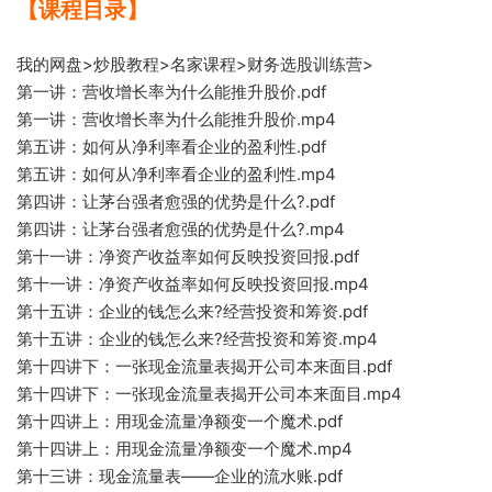
【课程目录】
我的网盘>炒股教程>名家课程>财务选股训练营>
第一讲：营收增长率为什么能推升股价.pdf
第一
讲
：营收增长率为什么能推升股价.mp4
第五讲：如何从净利率看企业的盈利性.pdf
第五讲：如何从净利率看企业的盈利性.mp4
第四讲：让茅台强者愈强的优势是
什么?.pdf
第四讲：
让茅台强者愈强的优势是什么?.mp4
第十一讲：净资产收益率如
何反映投资回报.pdf
第十一讲：净资产收益率如何反映
投资回报.mp4
第
十五讲：企业的钱怎么来?经营投资和筹资.pdf
第十五讲：企业的钱怎么来
?经营投资和筹资.mp4
第十四讲下：一张现金流量表揭开公司本来面
目.pd
f
第十四讲下：一张现金流量表揭开公司本来面目.mp4
第十四讲上：用现金流量净
额变一
个魔术.pdf
第十四
讲上：用现金流量
净额变一个魔术.mp4
第十三讲：现金流量表——企业的流水账.pdf