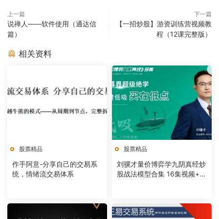
上一篇
下一篇
说禅人——软件使用（通达信
【一招炒股】游资训练营视频教
篇）
程（12课完整版）
相关资料
股票精品
股票精品
作手阿意-分享自己的交易系
刘骥才量价博弈学九阴真经炒
统，情绪流交易体系
股战法模型合集 16集视频+课
件