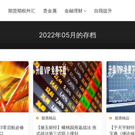
券
期货期权外汇
贵金属
金融理财
自我提升
2022年05月的存档
股票精品
股票精品
归零启航必修
【黛玉财经】蟠桃园燕返战法 燕
【于天宇财经
口
式战法第三式陌上缓归
宝典《缠论操盘