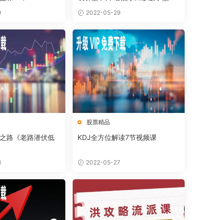
培训课程 (共13讲）
9
2022-05-29
股票精品
之路《老路潜伏低
KDJ全方位解读7节视频课
8
2022-05-27