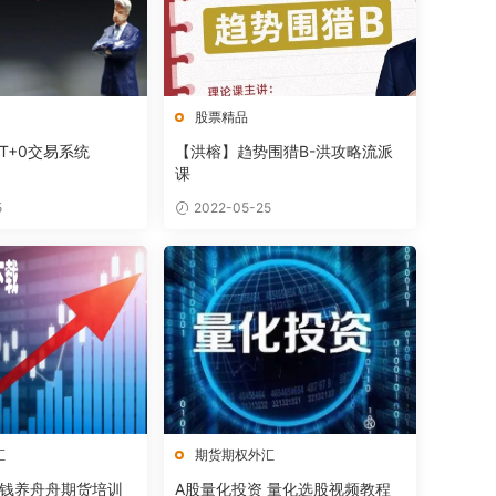
股票精品
T+0交易系统
【洪榕】趋势围猎B-洪攻略流派
课
5
2022-05-25
汇
期货期权外汇
钱养舟舟期货培训
A股量化投资 量化选股视频教程