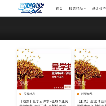
首页
股票精品
基金债
股票精品
股票精品
【股票】量学云讲堂 -金城李亚民
【股票】金城 李亚
量学擒龙 次权三通-次新股 教程
量学擒龙创业板战