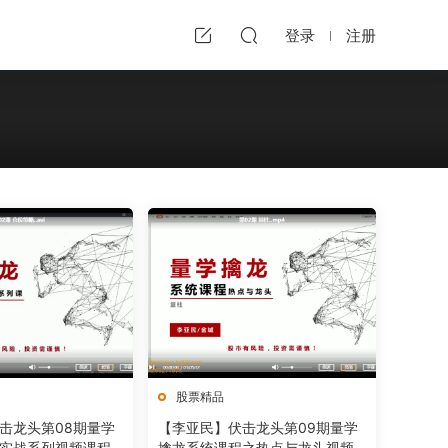
登录
注册
股票精品
击龙头第08期量学
【李亚民】伏击龙头第09期量学
实战系列视频课程
擒龙系统课程之热点与龙头视频