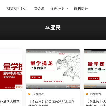
券
期货期权外汇
贵金属
金融理财
自我提升
李亚民
股票精品
股票精品
民-量学大讲堂
【李亚民】伏击龙头第17期量学
【李亚民】伏
法
擒龙视频教学
擒龙融汇贯通