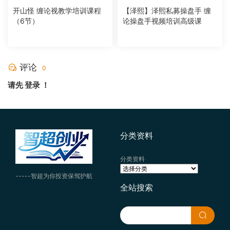
开山怪 缠论视教学培训课程
【泽熙】泽熙私募操盘手 缠
（6节）
论操盘手视频培训高级课
评论
0
请先
登录
！
分类资料
分类资料
-----智超为你投资保驾护航
全站搜索